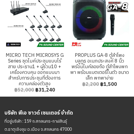
MICRO TECH MICROSYS G
PROPLUS GA-8 ตู้ลำโพง
Series ชุดไมค์ประชุมแบบไร้
บลูทูธ อเนกประสงค์ 8 นิ้ว
สาย ประธาน1 + ผู้ร่วม10 +
พร้อมไมค์ลอยถือ ตู้ลำโพงพก
เครื่องควบคุม ออกแบบมา
พา พร้อมแบตเตอรี่ในตัว ขนาด
สำหรับการประชุมที่ต้องการ
เล็ก พกพาง่าย
ความคล่องตัวสูง
฿2,200
฿1,500
฿52,000
฿31,240
บริษัท พีเอ ซาวด์ เซนเตอร์ จำกัด
ที่อยู่บริษัท : 159 ถ.สกลนคร-กาฬสินธุ์
ต.ธาตุเชิงชุม อ.เมือง จ.สกลนคร 47000