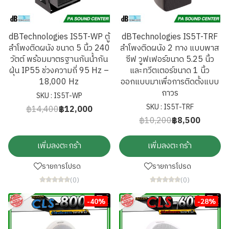
dBTechnologies IS5T-WP ตู้
dBTechnologies IS5T-TRF
ลำโพงติดผนัง ขนาด 5 นิ้ว 240
ลำโพงติดผนัง 2 ทาง แบบพาส
วัตต์ พร้อมมาตรฐานกันน้ำกัน
ซีฟ วูฟเฟอร์ขนาด 5.25 นิ้ว
ฝุ่น IP55 ช่วงความถี่ 95 Hz –
และทวีตเตอร์ขนาด 1 นิ้ว
18,000 Hz
ออกแบบมาเพื่อการติดตั้งแบบ
ถาวร
SKU : IS5T-WP
SKU : IS5T-TRF
฿14,400
฿12,000
฿10,200
฿8,500
เพิ่มลงตะกร้า
เพิ่มลงตะกร้า
รายการโปรด
รายการโปรด
(0)
(0)
-40%
-28%