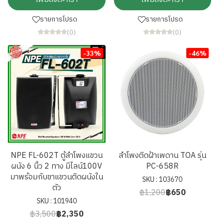
รายการโปรด
รายการโปรด
(0)
(0)
-33%
-46%
NPE FL-602T ตู้ลำโพงแขวน
ลำโพงติดฝ้าเพดาน TOA รุ่น
ผนัง 6 นิ้ว 2 ทาง มีไลน์100V
PC-658R
มาพร้อมกับขาแขวนติดผนังใน
SKU : 103670
ตัว
฿1,200
฿650
SKU : 101940
฿3,500
฿2,350