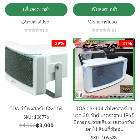
เพิ่มลงตะกร้า
เพิ่มลงตะกร้า
รายการโปรด
รายการโปรด
(0)
(0)
-39%
-37%
TOA ลำโพงฮอร์น CS-154
TOA CS-304 ลำโพงฮอร์นข
นาด 30 วัตต์ มาตราฐาน IP65
SKU : 106776
มีการกระจายเสียงแบบวงกว้าง
฿4,900
฿3,000
และให้เสียงที่ชัดเจน
SKU : 106528