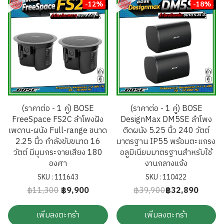
-12%
-18%
(ราคาต่อ - 1 คู่) BOSE
(ราคาต่อ - 1 คู่) BOSE
FreeSpace FS2C ลำโพงฝัง
DesignMax DM5SE ลำโพง
เพดาน-ผนัง Full-range ขนาด
ติดผนัง 5.25 นิ้ว 240 วัตต์
2.25 นิ้ว กำลังขับขนาด 16
มาตรฐาน IP55 พร้อมตะแกรง
วัตต์ มีมุมกระจายเสียง 180
อลูมิเนียมมาตรฐานสำหรับใช้
องศา
งานกลางแจ้ง
SKU : 111643
SKU : 110422
฿11,300
฿9,900
฿39,900
฿32,890
เพิ่มลงตะกร้า
เพิ่มลงตะกร้า