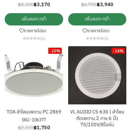
฿4,300
฿3,170
฿6,700
฿3,940
เพิ่มลงตะกร้า
เพิ่มลงตะกร้า
รายการโปรด
รายการโปรด
(0)
(0)
-20%
-34%
TOA ลำโพงเพดาน PC 2869
VL AUDIO CS-630 | ลำโพง
ติดเพดาน 2 ทาง 6 นิ้ว
SKU : 106377
70/100V/8โอห์ม
฿2,200
฿1,750