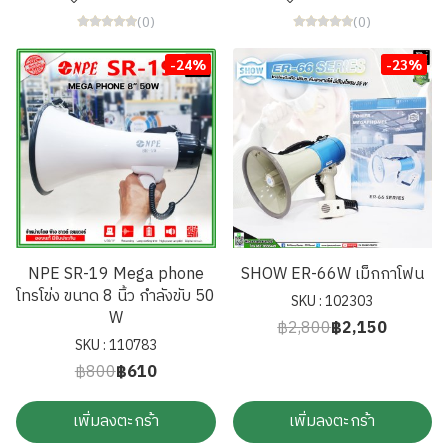
(0)
(0)
-24%
-23%
NPE SR-19 Mega phone
SHOW ER-66W เม็กกาโฟน
โทรโข่ง ขนาด 8 นิ้ว กำลังขับ 50
SKU : 102303
W
฿2,800
฿2,150
SKU : 110783
฿800
฿610
เพิ่มลงตะกร้า
เพิ่มลงตะกร้า