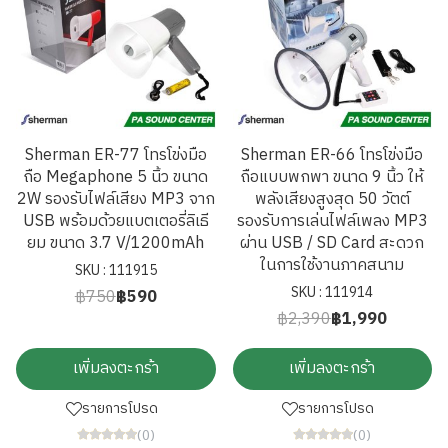
Sherman ER-77 โทรโข่งมือ
Sherman ER-66 โทรโข่งมือ
ถือ Megaphone 5 นิ้ว ขนาด
ถือแบบพกพา ขนาด 9 นิ้ว ให้
2W รองรับไฟล์เสียง MP3 จาก
พลังเสียงสูงสุด 50 วัตต์
USB พร้อมด้วยแบตเตอรี่ลิเธี
รองรับการเล่นไฟล์เพลง MP3
ยม ขนาด 3.7 V/1200mAh
ผ่าน USB / SD Card สะดวก
ในการใช้งานภาคสนาม
SKU : 111915
SKU : 111914
฿750
฿590
฿2,390
฿1,990
เพิ่มลงตะกร้า
เพิ่มลงตะกร้า
รายการโปรด
รายการโปรด
(0)
(0)