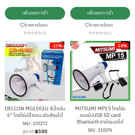
เพิ่มลงตะกร้า
เพิ่มลงตะกร้า
รายการโปรด
รายการโปรด
(0)
(0)
-23%
-18%
DECCON MG1002U สีน้ำเงิน
MITSUMI MP15 โทรโข่ง
6" โทรโข่งมีไซเรน อัดเสียงได้
รองรับUSB SD card
Bluetooth ชาร์จแบตได้
SKU : 105272
SKU : 110076
฿650
฿500