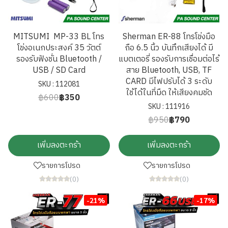
MITSUMI MP-33 BL โทร
Sherman ER-88 โทรโข่งมือ
โข่งอเนกประสงค์ 35 วัตต์
ถือ 6.5 นิ้ว บันทึกเสียงได้ มี
รองรับฟังชั่น Bluetooth /
แบตเตอรี่ รองรับการเชื่อมต่อไร้
USB / SD Card
สาย Bluetooth, USB, TF
CARD มีไฟปรับได้ 3 ระดับ
SKU : 112081
ใช้ได้ในที่มืด ให้เสียงคมชัด
฿600
฿350
SKU : 111916
฿950
฿790
เพิ่มลงตะกร้า
เพิ่มลงตะกร้า
รายการโปรด
รายการโปรด
(0)
(0)
-21%
-17%