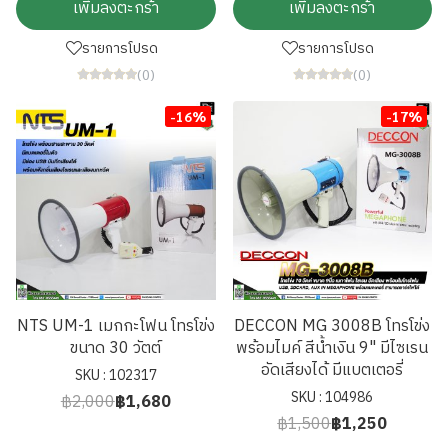
เพิ่มลงตะกร้า
เพิ่มลงตะกร้า
รายการโปรด
รายการโปรด
(0)
(0)
-16%
-17%
NTS UM-1 เมกกะโฟน โทรโข่ง
DECCON MG 3008B โทรโข่ง
ขนาด 30 วัตต์
พร้อมไมค์ สีน้ำเงิน 9" มีไซเรน
อัดเสียงได้ มีแบตเตอรี่
SKU : 102317
SKU : 104986
฿2,000
฿1,680
฿1,500
฿1,250