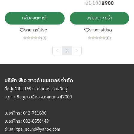
฿1,100
฿900
เพิ่มลงตะกร้า
เพิ่มลงตะกร้า
รายการโปรด
รายการโปรด
(0)
(0)
1
บริษัท พีเอ ซาวด์ เซนเตอร์ จำกัด
ที่อยู่บริษัท : 159 ถ.สกลนคร-กาฬสินธุ์
ต.ธาตุเชิงชุม อ.เมือง จ.สกลนคร 47000
เบอร์โทร :
042-711880
เบอร์โทร :
082-8556449
อีเมล :
tpe_sound@yahoo.com