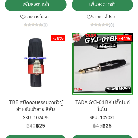
เพิ่มลงตะกร้า
เพิ่มลงตะกร้า
รายการโปรด
รายการโปรด
(0)
(0)
-38%
-44%
TBE สปีคคอนธรรมดาตัวผู้
TADA GYJ-01BK ปลั๊กไมค์
สำหรับเข้าสาย สีส้ม
โมโน
SKU : 102495
SKU : 107031
฿40
฿25
฿45
฿25