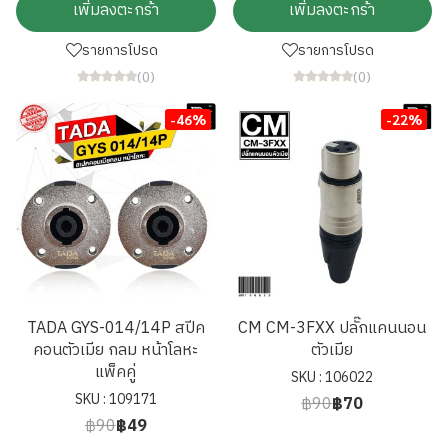
เพิ่มลงตะกร้า
เพิ่มลงตะกร้า
รายการโปรด
รายการโปรด
(0)
(0)
-46%
-22%
TADA GYS-014/14P สปีค
CM CM-3FXX ปลั๊กแคนนอน
คอนตัวเมีย กลม หน้าโลหะ
ตัวเมีย
แพ็คคู่
SKU : 106022
SKU : 109171
฿90
฿70
฿90
฿49