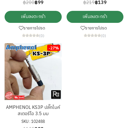
฿200
฿99
฿219
฿139
เพิ่มลงตะกร้า
เพิ่มลงตะกร้า
รายการโปรด
รายการโปรด
(0)
(0)
-27%
AMPHENOL KS3P ปลั๊กไมค์
สเตอริโอ 3.5 มม
SKU : 102488