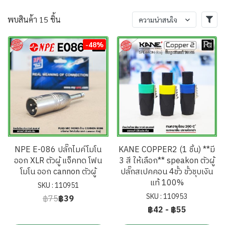
พบสินค้า 15 ชิ้น
ความน่าสนใจ
-48%
NPE E-086 ปลั๊กไมค์โมโน
KANE COPPER2 (1 ชิ้น) **มี
ออก XLR ตัวผู้ แจ็คทด โฟน
3 สี ให้เลือก** speakon ตัวผู้
โมโน ออก cannon ตัวผู้
ปลั๊กสเปคคอน 4ขั้ว ขั้วชุบเงิน
แท้ 100%
SKU : 110951
SKU : 110953
฿75
฿39
฿42
-
฿55