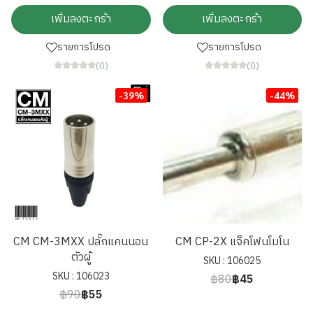
เพิ่มลงตะกร้า
เพิ่มลงตะกร้า
รายการโปรด
รายการโปรด
(0)
(0)
-39%
-44%
CM CM-3MXX ปลั๊กแคนนอน
CM CP-2X แจ็คโฟนโมโน
ตัวผู้
SKU : 106025
SKU : 106023
฿80
฿45
฿90
฿55