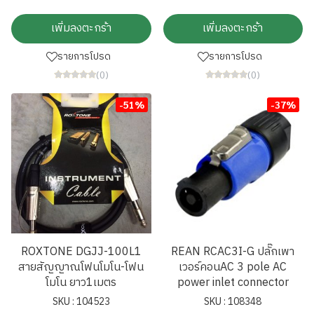
เพิ่มลงตะกร้า
เพิ่มลงตะกร้า
รายการโปรด
รายการโปรด
(0)
(0)
-51%
-37%
ROXTONE DGJJ-100L1
REAN RCAC3I-G ปลั๊กเพา
สายสัญญาณโฟนโมโน-โฟน
เวอร์คอนAC 3 pole AC
โมโน ยาว1เมตร
power inlet connector
SKU : 104523
SKU : 108348