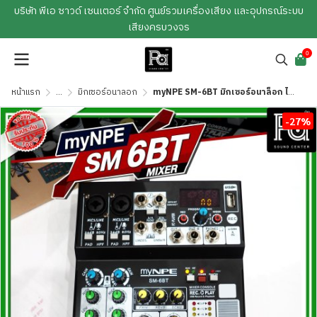
บริษัท พีเอ ซาวด์ เซนเตอร์ จำกัด ศูนย์รวมเครื่องเสียง และอุปกรณ์ระบบ
เสียงครบวงจร
0
หน้าแรก
...
มิกเซอร์อนาลอก
myNPE SM-6BT มิกเซอร์อนาล็อก ไมค์ 2 ช่อง มีออดิโออินเตอร์เฟส มี Hi-Z กีตาร์ไฟฟ้า
-27%