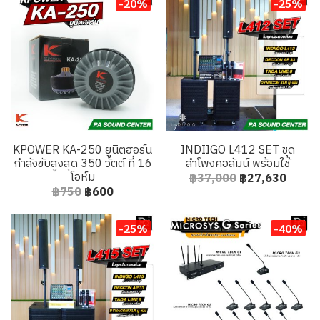
-20%
-25%
KPOWER KA-250 ยูนิตฮอร์น
INDIIGO L412 SET ชุด
กำลังขับสูงสุด 350 วัตต์ ที่ 16
ลำโพงคอลัมน์ พร้อมใช้
โอห์ม
฿37,000
฿27,630
฿750
฿600
-25%
-40%