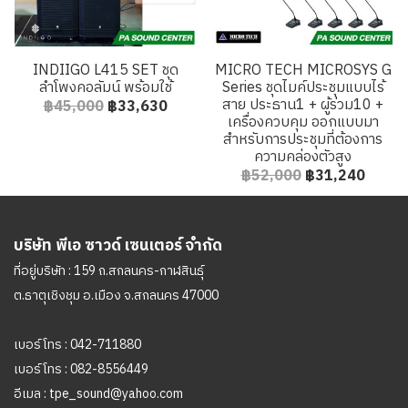
INDIIGO L415 SET ชุด
MICRO TECH MICROSYS G
ลำโพงคอลัมน์ พร้อมใช้
Series ชุดไมค์ประชุมแบบไร้
สาย ประธาน1 + ผู้ร่วม10 +
฿45,000
฿33,630
เครื่องควบคุม ออกแบบมา
สำหรับการประชุมที่ต้องการ
ความคล่องตัวสูง
฿52,000
฿31,240
บริษัท พีเอ ซาวด์ เซนเตอร์ จำกัด
ที่อยู่บริษัท : 159 ถ.สกลนคร-กาฬสินธุ์
ต.ธาตุเชิงชุม อ.เมือง จ.สกลนคร 47000
เบอร์โทร :
042-711880
เบอร์โทร :
082-8556449
อีเมล :
tpe_sound@yahoo.com