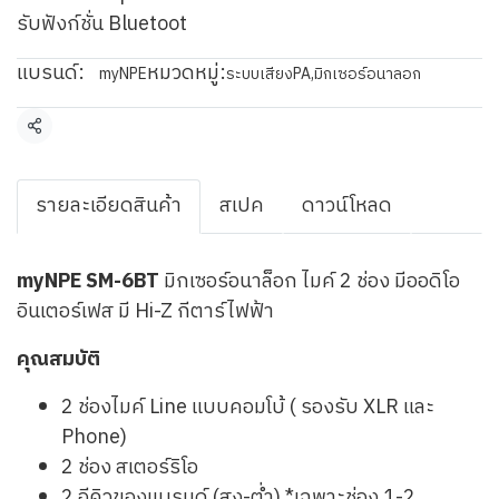
รับฟังก์ชั่น Bluetoot
แบรนด์:
หมวดหมู่:
myNPE
ระบบเสียงPA
,
มิกเซอร์อนาลอก
แชร์
รายละเอียดสินค้า
สเปค
ดาวน์โหลด
myNPE SM-6BT
มิกเซอร์อนาล็อก ไมค์ 2 ช่อง มีออดิโอ
อินเตอร์เฟส มี Hi-Z กีตาร์ไฟฟ้า
คุณสมบัติ
2 ช่องไมค์ Line แบบคอมโบ้ ( รองรับ XLR และ
Phone)
2 ช่อง สเตอร์ริโอ
2 อีคิวของแบรนด์ (สูง-ต่ำ) *เฉพาะช่อง 1-2