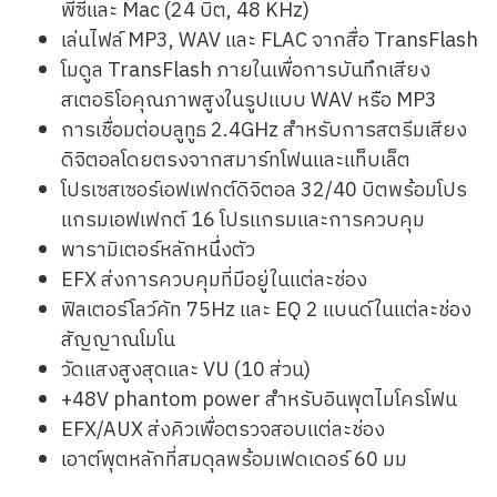
พีซีและ Mac (24 บิต, 48 KHz)
เล่นไฟล์ MP3, WAV และ FLAC จากสื่อ TransFlash
โมดูล TransFlash ภายในเพื่อการบันทึกเสียง
สเตอริโอคุณภาพสูงในรูปแบบ WAV หรือ MP3
การเชื่อมต่อบลูทูธ 2.4GHz สำหรับการสตรีมเสียง
ดิจิตอลโดยตรงจากสมาร์ทโฟนและแท็บเล็ต
โปรเซสเซอร์เอฟเฟกต์ดิจิตอล 32/40 บิตพร้อมโปร
แกรมเอฟเฟกต์ 16 โปรแกรมและการควบคุม
พารามิเตอร์หลักหนึ่งตัว
EFX ส่งการควบคุมที่มีอยู่ในแต่ละช่อง
ฟิลเตอร์โลว์คัท 75Hz และ EQ 2 แบนด์ในแต่ละช่อง
สัญญาณโมโน
วัดแสงสูงสุดและ VU (10 ส่วน)
+48V phantom power สำหรับอินพุตไมโครโฟน
EFX/AUX ส่งคิวเพื่อตรวจสอบแต่ละช่อง
เอาต์พุตหลักที่สมดุลพร้อมเฟดเดอร์ 60 มม