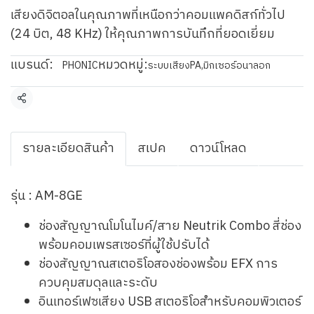
เสียงดิจิตอลในคุณภาพที่เหนือกว่าคอมแพคดิสก์ทั่วไป
(24 บิต, 48 KHz) ให้คุณภาพการบันทึกที่ยอดเยี่ยม
แบรนด์:
หมวดหมู่:
PHONIC
ระบบเสียงPA
,
มิกเซอร์อนาลอก
แชร์
รายละเอียดสินค้า
สเปค
ดาวน์โหลด
รุ่น : AM-8GE
ช่องสัญญาณโมโนไมค์/สาย Neutrik Combo สี่ช่อง
พร้อมคอมเพรสเซอร์ที่ผู้ใช้ปรับได้
ช่องสัญญาณสเตอริโอสองช่องพร้อม EFX การ
ควบคุมสมดุลและระดับ
อินเทอร์เฟซเสียง USB สเตอริโอสำหรับคอมพิวเตอร์