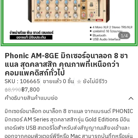
1/4
Phonic AM-8GE มิกเซอร์อนาลอก 8 ชา
แนล สุดคลาสสิก คุณภาพที่เหนือกว่า
คอมแพคดิสก์ทั่วไป
SKU : 106665
ขายแล้ว 0 ชิ้น
ยังไม่มีรีวิว
฿7,800
฿8,990
คำอธิบายสินค้าแบบย่อ
มิกเซอร์อนาล็อก อนาล็อก 8 ชาแนล จากแบรนด์ PHONIC
มิกเซอร์ AM Series สุดคลาสสิกรุ่น Gold Editions มีอิน
เทอร์เฟซ USB สเตอริโอสำหรับส่งสัญญาณเสียงเข้าและ
ออกจากคอมพิวเตอร์พีซีหรือ Mac สามารถบันทึกหรือเล่น