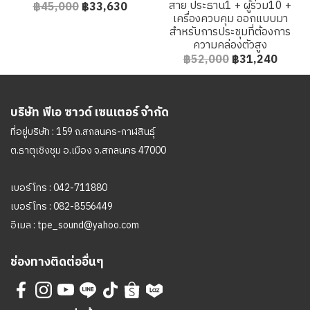
สาย ประธาน1 + ผู้ร่วม10 +
฿45,000
฿33,630
เครื่องควบคุม ออกแบบมา
สำหรับการประชุมที่ต้องการ
ความคล่องตัวสูง
฿52,000
฿31,240
บริษัท พีเอ ซาวด์ เซนเตอร์ จำกัด
ที่อยู่บริษัท : 159 ถ.สกลนคร-กาฬสินธุ์
ต.ธาตุเชิงชุม อ.เมือง จ.สกลนคร 47000
เบอร์โทร :
042-711880
เบอร์โทร :
082-8556449
อีเมล :
tpe_sound@yahoo.com
ช่องทางติดต่ออื่นๆ