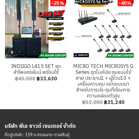
-25%
-40%
INDIIGO L415 SET ชุด
MICRO TECH MICROSYS G
ลำโพงคอลัมน์ พร้อมใช้
Series ชุดไมค์ประชุมแบบไร้
สาย ประธาน1 + ผู้ร่วม10 +
฿45,000
฿33,630
เครื่องควบคุม ออกแบบมา
สำหรับการประชุมที่ต้องการ
ความคล่องตัวสูง
฿52,000
฿31,240
บริษัท พีเอ ซาวด์ เซนเตอร์ จำกัด
ที่อยู่บริษัท : 159 ถ.สกลนคร-กาฬสินธุ์