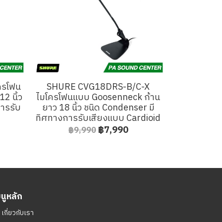
ครโฟน
SHURE CVG18DRS-B/C-X
2 นิ้ว
ไมโครโฟนแบบ Goosenneck ก้าน
ารรับ
ยาว 18 นิ้ว ชนิด Condenser มี
ทิศทางการรับเสียงแบบ Cardioid
฿7,990
฿9,990
มนูหลัก
ㆍ
เกี่ยวกับเรา