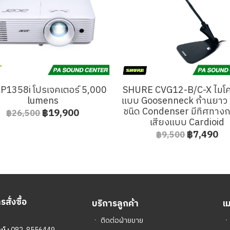
 P1358i โปรเจคเตอร์ 5,000
SHURE CVG12-B/C-X ไมโ
lumens
แบบ Goosenneck ก้านยาว 1
ชนิด Condenser มีทิศทางก
฿19,900
฿26,500
เสียงแบบ Cardioid
฿7,490
฿9,500
สั่งซื้อ
บริการลูกค้า
เ
ㆍ
ติดต่อฝ่ายขาย