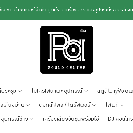
พีเอ ซาวด์ เซนเตอร์ จำกัด ศูนย์รวมเครื่องเสียง และอุปกรณ์ระบบเสีย
์ประชุม
ไมโครโฟน และ อุปกรณ์
สตูดิโอ หูฟัง ดน
องเสียงบ้าน
ดอกลำโพง / ไดร์ฟเวอร์
ไฟเวที
อุปกรณ์ช่าง
เครื่องเสียงจัดชุดพร้อมใช้
DJ คอนโทร