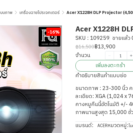
ระบบภาพ
เครื่องฉายโปรเจคเตอร์
Acer X1228H DLP Projector (4,50
Acer X1228H DLP 
-16%
SKU : 109259
ขายแล้ว 0
฿13,900
฿16,500
จำนวน
เพิ่มลงตะกร้า
คำอธิบายสินค้าแบบย่อ
ขนาดภาพ : 23-300 นิ้ว 
ละเอียด: XGA (1,024 x 7
คางหมูคืนนี้อัตโนมัติ +/
ภาพนานสูงสุด 15,000 ชั่
แบรนด์:
หมวดหมู่:
ACER
ไม