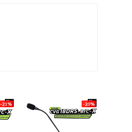
-21%
-20%