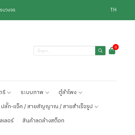
งครบวงจร
TH
0
ตรี
ระบบภาพ
ตู้ลำโพง
ปลั๊ก-แจ็ค / สายสัญญาณ / สายสำเร็จรูป
ลเลอร์
สินค้าลดล้างสต็อก