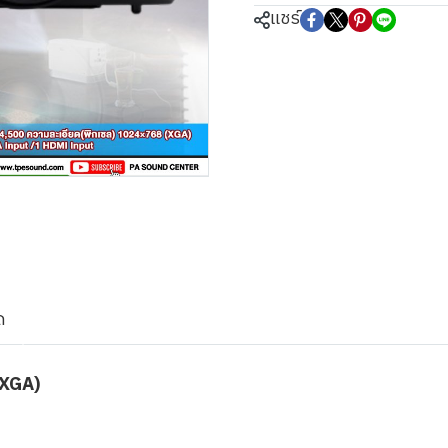
แชร์
ด
 XGA)