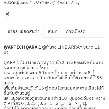
หมวดหมู่:
ระบบเสียงPA
,
ตู้ลำโพง
,
ตู้ลำโพง Line Array
แชร์
รายละเอียดสินค้า
สเปค
ดาวน์โหลด
WARTECH QARA 1
ตู้ลำโพง LINE ARRAY ขนาด 12
นิ้ว
QARA 1 เป็น Line Array 12 นิ้ว 2 ทาง Passive กับงาน
ระดับกลางถึงขนาดใหญ่
ครอบคุมพื้นที่ระยะ 50 เมตร โดยแขวนตู้ข้างละ 8 ตู้
ระยะการตรวจสอบเสียงอีกครั้งที่เห็นได้ชัด แขวนได้ 35
เมตร
เพิ่มเติมจำนวนตู้ได้ 16 ตู้ ต่อบริเวณมุมกระจายเสียงได้ที่
ขึ้นกับจำนวนตู้
และแนวโค้งของตู้แขวนกระเช้า 110 ํ มุมมองเอียงระหว่าง
ตู้ 9 เที่ยว 0 ํ,0.25 ํ ,0.5 ํ ,1 ํ ,2 ํ ,3 ํ, 5 ํ, 7 ํ , 10 ํ
ตัวตู้ใช้ไม้อัดคัดเกรดคุณภาพเคลือบด้วยสีในชั้นแรก