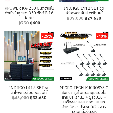
KPOWER KA-250 ยูนิตฮอร์น
INDIIGO L412 SET ชุด
กำลังขับสูงสุด 350 วัตต์ ที่ 16
ลำโพงคอลัมน์ พร้อมใช้
โอห์ม
฿37,000
฿27,630
฿750
฿600
-25%
-40%
INDIIGO L415 SET ชุด
MICRO TECH MICROSYS G
ลำโพงคอลัมน์ พร้อมใช้
Series ชุดไมค์ประชุมแบบไร้
สาย ประธาน1 + ผู้ร่วม10 +
฿45,000
฿33,630
เครื่องควบคุม ออกแบบมา
สำหรับการประชุมที่ต้องการ
ความคล่องตัวสูง