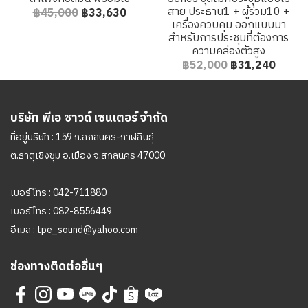
สาย ประธาน1 + ผู้ร่วม10 +
฿45,000
฿33,630
เครื่องควบคุม ออกแบบมา
สำหรับการประชุมที่ต้องการ
ความคล่องตัวสูง
฿52,000
฿31,240
บริษัท พีเอ ซาวด์ เซนเตอร์ จำกัด
ที่อยู่บริษัท : 159 ถ.สกลนคร-กาฬสินธุ์
ต.ธาตุเชิงชุม อ.เมือง จ.สกลนคร 47000
เบอร์โทร :
042-711880
เบอร์โทร :
082-8556449
อีเมล :
tpe_sound@yahoo.com
ช่องทางติดต่ออื่นๆ