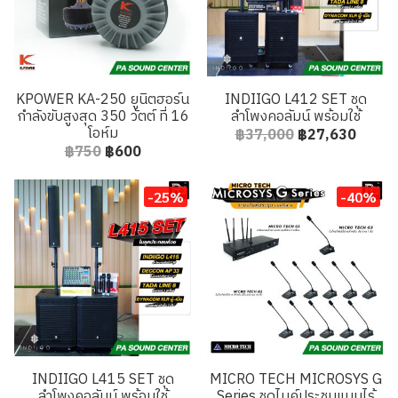
KPOWER KA-250 ยูนิตฮอร์น
INDIIGO L412 SET ชุด
กำลังขับสูงสุด 350 วัตต์ ที่ 16
ลำโพงคอลัมน์ พร้อมใช้
โอห์ม
฿37,000
฿27,630
฿750
฿600
-25%
-40%
INDIIGO L415 SET ชุด
MICRO TECH MICROSYS G
ลำโพงคอลัมน์ พร้อมใช้
Series ชุดไมค์ประชุมแบบไร้