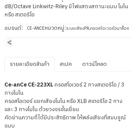
dB/Octave Linkwitz-Riley มีไฟแสดงสถานะแบบ โมโน
หรือ สเตอริโอ
แบรนด์:
หมวดหมู่:
CE-ANCE
ระบบเสียงPA
,
ครอสโอเวอร์อนาล็อก
แชร์
รายละเอียดสินค้า
สเปค
ดาวน์โหลด
Ce-anCe CE-223XL
ครอสโอเวอร์ 2 ทางสเตอริโอ / 3
ทางโมโน
ครอสโอเวอร์ แยกเสียงโมโน หรือ XLB สเตอริโอ 2 ทาง
และ 3 ทางโมโน ด้วยวงจรชั้นเยี่ยม
คัดย่านความถี่ได้มีประสิทธิภาพ ให้พลังเสียงที่สมบรูณ์
แบบ