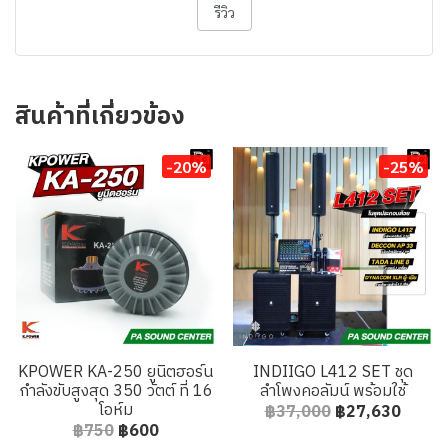
รีวิว
สินค้าที่เกี่ยวข้อง
-20%
-25%
KPOWER KA-250 ยูนิตฮอร์น
INDIIGO L412 SET ชุด
กำลังขับสูงสุด 350 วัตต์ ที่ 16
ลำโพงคอลัมน์ พร้อมใช้
โอห์ม
฿37,000
฿27,630
฿750
฿600