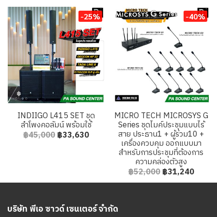
-25%
-40%
INDIIGO L415 SET ชุด
MICRO TECH MICROSYS G
ลำโพงคอลัมน์ พร้อมใช้
Series ชุดไมค์ประชุมแบบไร้
สาย ประธาน1 + ผู้ร่วม10 +
฿45,000
฿33,630
เครื่องควบคุม ออกแบบมา
สำหรับการประชุมที่ต้องการ
ความคล่องตัวสูง
฿52,000
฿31,240
บริษัท พีเอ ซาวด์ เซนเตอร์ จำกัด