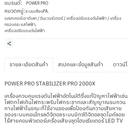
แบรนด์:
POWER PRO
หมวดหมู่:
ระบบเสียงPA
,
เบรคเกอร์เอาท์เลท / อินเวอร์เตอร์ / เครื่องปรับแรงดันไฟฟ้า / เครื่อง
กรองกระแสไฟฟ้า
,
เครื่องปรับแรงดันไฟฟ้า
แชร์
รายละเอียดสินค้า
สเปคและข้อมูลสินค้า
ดาวน์โห
POWER PRO STABILIZER PRO 2000X
เครื่องควบคุมแรงดันไฟฟ้าอัตโนมัติซึ่งแก้ปัญหาไฟฟ้าเช่น
ไฟตกไฟเกินไฟกระพริบไฟกระชากและสัญญาณรบกวน
ทางไฟฟ้าในขณะที่ใช้งานของเพื่อป้องกันความเสียหาย
ของระบบคอนโทรลดิจิตอลระบบมิกซ์ดิจิตอลชุดไมค์ลอย
ไร้สายคอมพิวเตอร์เครื่องเสียงชุดโฮมเธียเตอร์ LED TV