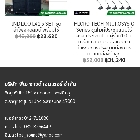
INDIIGO L415 SET ชุด
MICRO TECH MICROSYS G
ลำโพงคอลัมน์ พร้อมใช้
Series ชุดไมค์ประชุมแบบไร้
สาย ประธาน1 + ผู้ร่วม10 +
฿45,000
฿33,630
เครื่องควบคุม ออกแบบมา
สำหรับการประชุมที่ต้องการ
ความคล่องตัวสูง
฿52,000
฿31,240
บริษัท พีเอ ซาวด์ เซนเตอร์ จำกัด
ที่อยู่บริษัท : 159 ถ.สกลนคร-กาฬสินธุ์
ต.ธาตุเชิงชุม อ.เมือง จ.สกลนคร 47000
เบอร์โทร :
042-711880
เบอร์โทร :
082-8556449
อีเมล :
tpe_sound@yahoo.com