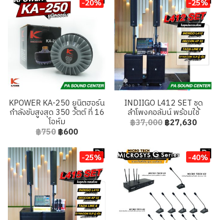
-20%
-25%
KPOWER KA-250 ยูนิตฮอร์น
INDIIGO L412 SET ชุด
กำลังขับสูงสุด 350 วัตต์ ที่ 16
ลำโพงคอลัมน์ พร้อมใช้
โอห์ม
฿37,000
฿27,630
฿750
฿600
-25%
-40%