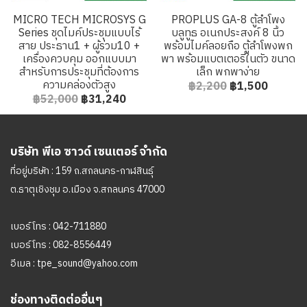
MICRO TECH MICROSYS G
PROPLUS GA-8 ตู้ลำโพง
Series ชุดไมค์ประชุมแบบไร้
บลูทูธ อเนกประสงค์ 8 นิ้ว
สาย ประธาน1 + ผู้ร่วม10 +
พร้อมไมค์ลอยถือ ตู้ลำโพงพก
เครื่องควบคุม ออกแบบมา
พา พร้อมแบตเตอรี่ในตัว ขนาด
สำหรับการประชุมที่ต้องการ
เล็ก พกพาง่าย
ความคล่องตัวสูง
฿2,200
฿1,500
฿52,000
฿31,240
บริษัท พีเอ ซาวด์ เซนเตอร์ จำกัด
ที่อยู่บริษัท : 159 ถ.สกลนคร-กาฬสินธุ์
ต.ธาตุเชิงชุม อ.เมือง จ.สกลนคร 47000
เบอร์โทร :
042-711880
เบอร์โทร :
082-8556449
อีเมล :
tpe_sound@yahoo.com
ช่องทางติดต่ออื่นๆ