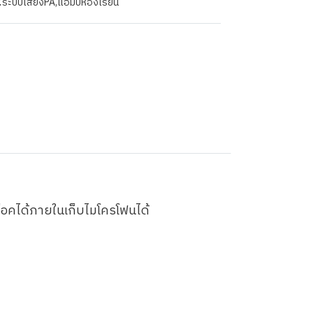
:
ระบบเสียงPA
,
แอมป์ห้องเรียน
็อคได้ภายในเก็บไมโครโฟนได้