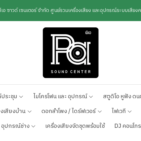
พีเอ ซาวด์ เซนเตอร์ จำกัด ศูนย์รวมเครื่องเสียง และอุปกรณ์ระบบเสีย
์ประชุม
ไมโครโฟน และ อุปกรณ์
สตูดิโอ หูฟัง ดน
องเสียงบ้าน
ดอกลำโพง / ไดร์ฟเวอร์
ไฟเวที
อุปกรณ์ช่าง
เครื่องเสียงจัดชุดพร้อมใช้
DJ คอนโทร