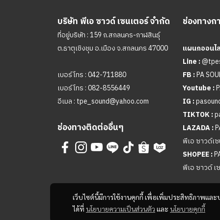
บริษัท พีเอ ซาวด์ เซนเตอร์ จำกัด
ช่องทางการ
ที่อยู่บริษัท : 159 ถ.สกลนคร-กาฬสินธุ์
ต.ธาตุเชิงชุม อ.เมือง จ.สกลนคร 47000
แผนกออนไลน
Line :
@tpe
เบอร์โทร :
042-711880
FB :
PA SO
เบอร์โทร :
082-8556449
Youtube :
P
อีเมล :
tpe_sound@yahoo.com
IG :
pasound
TIKTOK :
p
ช่องทางติดต่ออื่นๆ
LAZADA :
P
พีเอ ซาวด์เซ
SHOPEE :
P
พีเอ ซาวด์ เ
เว็บไซต์นี้มีการใช้งานคุกกี้ เพื่อเพิ่มประสิทธิภาพ
ได้ที่
นโยบายความเป็นส่วนตัว
และ
นโยบายคุกกี้