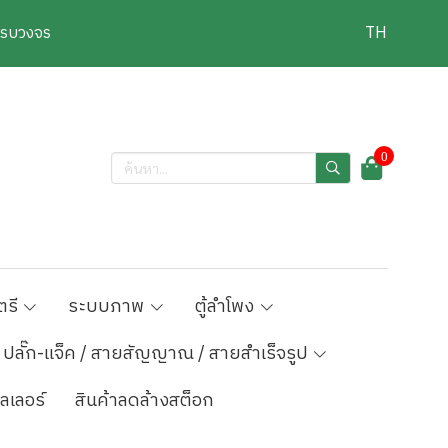
งครบวงจร
TH
0
ตรี
ระบบภาพ
ตู้ลำโพง
ปลั๊ก-แจ็ค / สายสัญญาณ / สายสำเร็จรูป
ลเลอร์
สินค้าลดล้างสต็อก