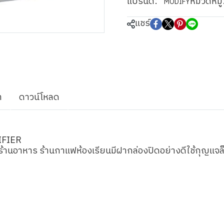
แบรนด์:
หมวดหมู่
MODIFY
แชร์
า
ดาวน์โหลด
IFIER
้านอาหาร ร้านกาแฟห้องเรียนมีฝากล่องปิดอย่างดีใช้กุญแจล