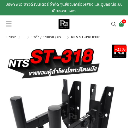
บริษัท พีเอ ซาวด์ เซนเตอร์ จำกัด ศูนย์รวมเครื่องเสียง และอุปกรณ์ระบบ
เสียงครบวงจร
0
หน้าแรก
...
ขาตั้ง / ขาแขวน / ขายึด / ถุงคุลมตู้
NTS ST-318 ขาแขวนตู้ลำโพงโลหะติดผนังแบบกระบอก
-23%