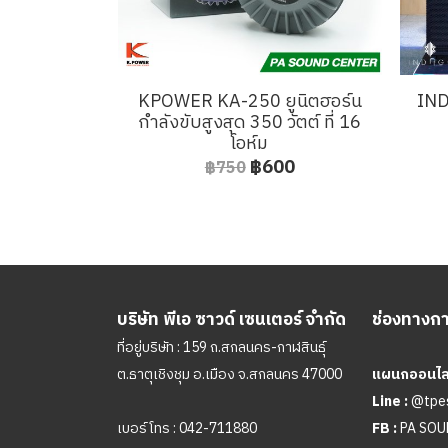
KPOWER KA-250 ยูนิตฮอร์น
IND
กำลังขับสูงสุด 350 วัตต์ ที่ 16
โอห์ม
฿600
฿750
บริษัท พีเอ ซาวด์ เซนเตอร์ จำกัด
ช่องทางการ
ที่อยู่บริษัท : 159 ถ.สกลนคร-กาฬสินธุ์
ต.ธาตุเชิงชุม อ.เมือง จ.สกลนคร 47000
แผนกออนไลน
Line :
@tpe
เบอร์โทร :
042-711880
FB :
PA SO