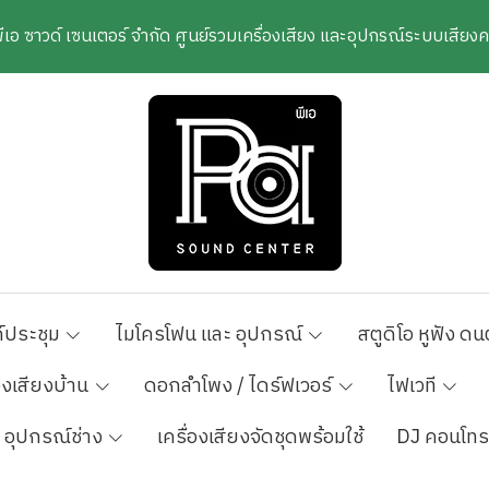
พีเอ ซาวด์ เซนเตอร์ จำกัด ศูนย์รวมเครื่องเสียง และอุปกรณ์ระบบเสีย
์ประชุม
ไมโครโฟน และ อุปกรณ์
สตูดิโอ หูฟัง ดน
องเสียงบ้าน
ดอกลำโพง / ไดร์ฟเวอร์
ไฟเวที
อุปกรณ์ช่าง
เครื่องเสียงจัดชุดพร้อมใช้
DJ คอนโทร