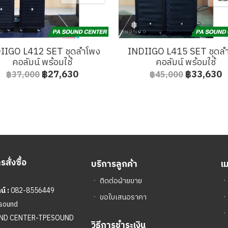
IIGO L412 SET ชุดลำโพง
INDIIGO L415 SET ชุดล
คอลัมน์ พร้อมใช้
คอลัมน์ พร้อมใช้
฿27,630
฿33,630
฿37,000
฿45,000
สั่งซื้อ
บริการลูกค้า
เ
ㆍ
ติดต่อฝ่ายขาย
์ :
082-8556449
ㆍ
ขอใบเสนอราคา
sound
ㆍ
UND CENTER-TPESOUND
วิธีการชำระเงิน