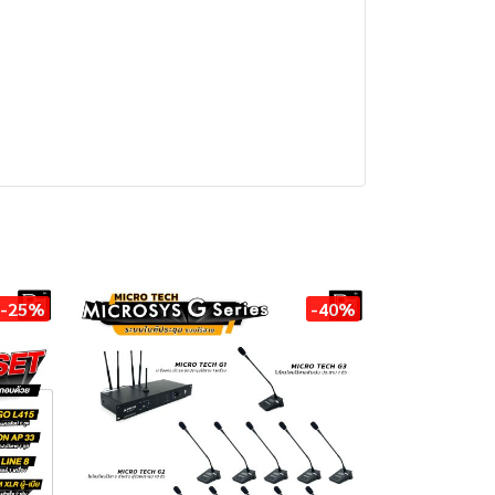
-25%
-40%