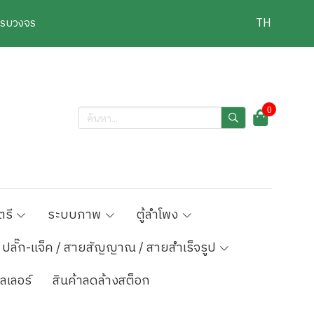
งครบวงจร
TH
0
ตรี
ระบบภาพ
ตู้ลำโพง
ปลั๊ก-แจ็ค / สายสัญญาณ / สายสำเร็จรูป
ลเลอร์
สินค้าลดล้างสต็อก