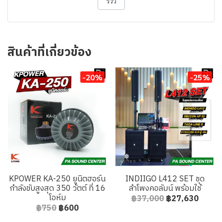
รีวิว
สินค้าที่เกี่ยวข้อง
-20%
-25%
KPOWER KA-250 ยูนิตฮอร์น
INDIIGO L412 SET ชุด
กำลังขับสูงสุด 350 วัตต์ ที่ 16
ลำโพงคอลัมน์ พร้อมใช้
โอห์ม
฿37,000
฿27,630
฿750
฿600