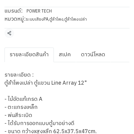
แบรนด์:
POWER TECH
หมวดหมู่:
ระบบเสียงPA
,
ตู้ลำโพง
,
ตู้ลำโพงเปล่า
แชร์
รายละเอียดสินค้า
สเปค
ดาวน์โหลด
รายละเอียด :
ตู้ลำโพงเปล่า ตู้แขวน Line Array 12"
- ไม้อัดแท้เกรด A
- ตะแกรงเหล็ก
- พ่นสีระเบิด
- ได้รับการออกแบบตู้มาอย่างดี
- ขนาด กว้างxสูงxลึก 62.5x37.5x47cm.