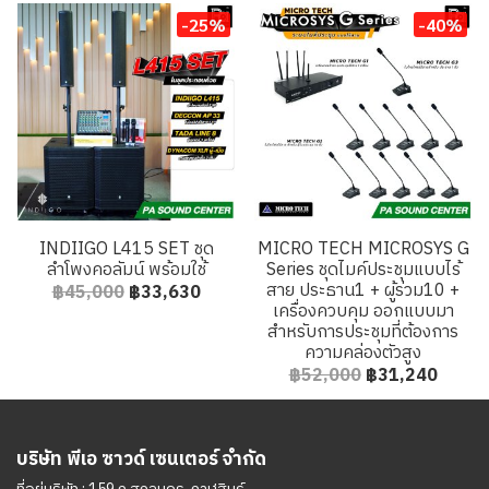
-25%
-40%
INDIIGO L415 SET ชุด
MICRO TECH MICROSYS G
ลำโพงคอลัมน์ พร้อมใช้
Series ชุดไมค์ประชุมแบบไร้
สาย ประธาน1 + ผู้ร่วม10 +
฿45,000
฿33,630
เครื่องควบคุม ออกแบบมา
สำหรับการประชุมที่ต้องการ
ความคล่องตัวสูง
฿52,000
฿31,240
บริษัท พีเอ ซาวด์ เซนเตอร์ จำกัด