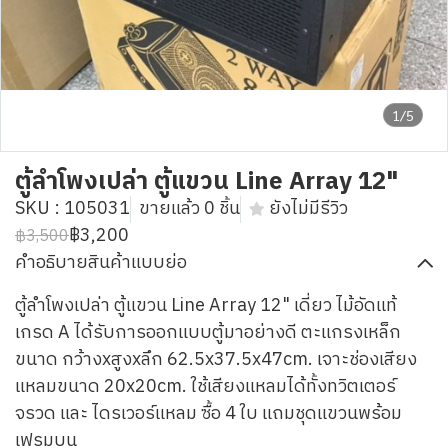
1/5
ตู้ลำโพงเปล่า ตู้แขวน Line Array 12"
SKU : 105031
ขายแล้ว 0 ชิ้น
ยังไม่มีรีวิว
฿3,200
฿3,500
คำอธิบายสินค้าแบบย่อ
ตู้ลำโพงเปล่า ตู้แขวน Line Array 12" เดี่ยว ไม้อัดแท้
เกรด A ได้รับการออกแบบตู้มาอย่างดี ตะแกรงเหล็ก
ขนาด กว้างxสูงxลึก 62.5x37.5x47cm. เจาะช่องเสียง
แหลมขนาด 20x20cm. ใช้เสียงแหลมได้ทั้งทวิตเตอร์
จรวด และ ไดรเวอร์แหลม ซื้อ 4 ใบ แถมชุดแขวนพร้อม
เฟรมบน