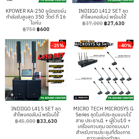
KPOWER KA-250 ยูนิตฮอร์น
INDIIGO L412 SET ชุด
กำลังขับสูงสุด 350 วัตต์ ที่ 16
ลำโพงคอลัมน์ พร้อมใช้
โอห์ม
฿37,000
฿27,630
฿750
฿600
-25%
-40%
INDIIGO L415 SET ชุด
MICRO TECH MICROSYS G
ลำโพงคอลัมน์ พร้อมใช้
Series ชุดไมค์ประชุมแบบไร้
สาย ประธาน1 + ผู้ร่วม10 +
฿45,000
฿33,630
เครื่องควบคุม ออกแบบมา
สำหรับการประชุมที่ต้องการ
ความคล่องตัวสูง