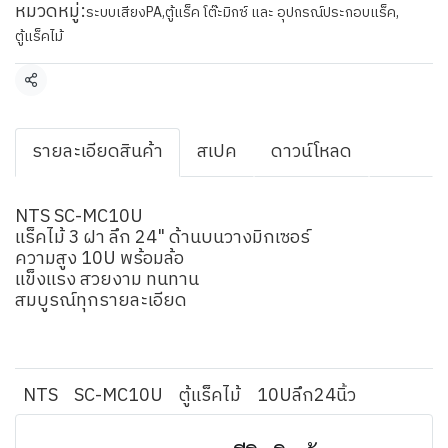
หมวดหมู่:
ระบบเสียงPA
,
ตู้แร็ค โต๊ะมิกซ์ และ อุปกรณ์ประกอบแร็ค
,
ตู้แร็คไม้
แชร์
รายละเอียดสินค้า
สเปค
ดาวน์โหลด
NTS SC-MC10U
แร็คไม้ 3 ฝา ลึก 24" ด้านบนวางมิกเซอร์
ความสูง 10U พร้อมล้อ
แข็งแรง สวยงาม ทนทาน
สมบูรณ์ทุกรายละเอียด
NTS
SC-MC10U
ตู้แร็คไม้
10Uลึก24นิ้ว