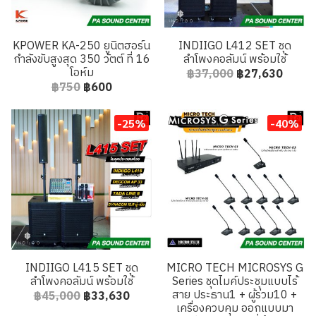
KPOWER KA-250 ยูนิตฮอร์น
INDIIGO L412 SET ชุด
กำลังขับสูงสุด 350 วัตต์ ที่ 16
ลำโพงคอลัมน์ พร้อมใช้
โอห์ม
฿37,000
฿27,630
฿750
฿600
-25%
-40%
INDIIGO L415 SET ชุด
MICRO TECH MICROSYS G
ลำโพงคอลัมน์ พร้อมใช้
Series ชุดไมค์ประชุมแบบไร้
สาย ประธาน1 + ผู้ร่วม10 +
฿45,000
฿33,630
เครื่องควบคุม ออกแบบมา