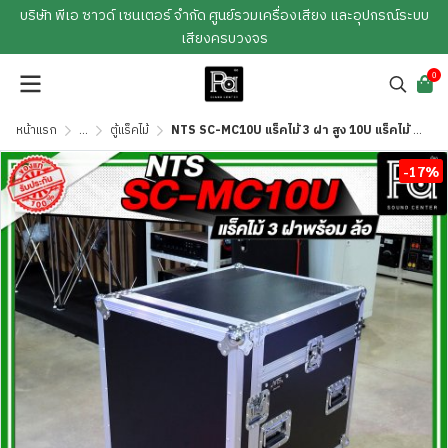
บริษัท พีเอ ซาวด์ เซนเตอร์ จำกัด ศูนย์รวมเครื่องเสียง และอุปกรณ์ระบบ
เสียงครบวงจร
0
หน้าแรก
...
ตู้แร็คไม้
NTS SC-MC10U แร็คไม้ 3 ฝา สูง 10U แร็คไม้ 3 ฝา ลึก 24นิ้ว ด้านบนวางมิกซ์ พร้อมล้อ
-17%