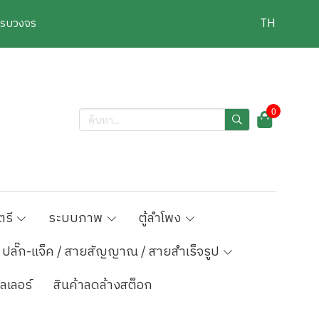
งครบวงจร
TH
0
ตรี
ระบบภาพ
ตู้ลำโพง
ปลั๊ก-แจ็ค / สายสัญญาณ / สายสำเร็จรูป
ลเลอร์
สินค้าลดล้างสต็อก