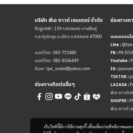
บริษัท พีเอ ซาวด์ เซนเตอร์ จำกัด
ช่องทางการ
ที่อยู่บริษัท : 159 ถ.สกลนคร-กาฬสินธุ์
ต.ธาตุเชิงชุม อ.เมือง จ.สกลนคร 47000
แผนกออนไลน
Line :
@tpe
เบอร์โทร :
042-711880
FB :
PA SO
เบอร์โทร :
082-8556449
Youtube :
P
อีเมล :
tpe_sound@yahoo.com
IG :
pasound
TIKTOK :
p
ช่องทางติดต่ออื่นๆ
LAZADA :
P
พีเอ ซาวด์เซ
SHOPEE :
P
พีเอ ซาวด์ เ
เว็บไซต์นี้มีการใช้งานคุกกี้ เพื่อเพิ่มประสิทธิภาพ