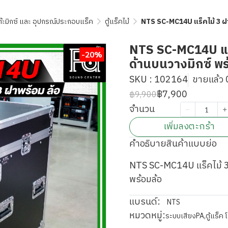
โต๊ะมิกซ์ และ อุปกรณ์ประกอบแร็ค
ตู้แร็คไม้
NTS SC-MC14U แร็คไม้ 3 ฝา 
NTS SC-MC14U แร็ค
-20%
ด้านบนวางมิกซ์ พร
SKU : 102164
ขายแล้ว 0
฿7,900
฿9,900
จำนวน
เพิ่มลงตะกร้า
คำอธิบายสินค้าแบบย่อ
NTS SC-MC14U แร็คไม้ 3 
พร้อมล้อ
แบรนด์:
NTS
หมวดหมู่:
ระบบเสียงPA
,
ตู้แร็ค