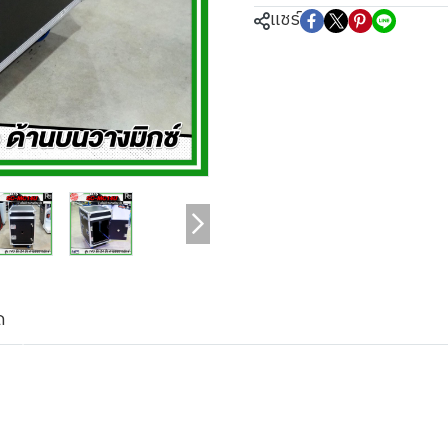
แชร์
ด