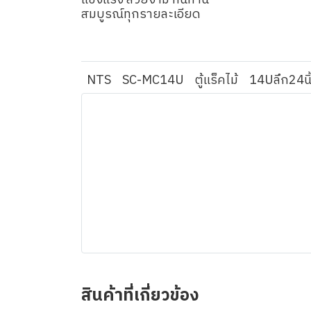
แข็งแรง สวยงาม ทนทาน
สมบูรณ์ทุกรายละเอียด
NTS
SC-MC14U
ตู้แร็คไม้
14Uลึก24นิ
สินค้าที่เกี่ยวข้อง