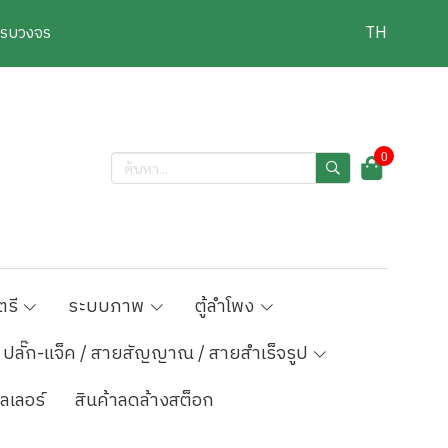
งครบวงจร
TH
0
ตรี
ระบบภาพ
ตู้ลำโพง
ปลั๊ก-แจ็ค / สายสัญญาณ / สายสำเร็จรูป
ลเลอร์
สินค้าลดล้างสต็อก