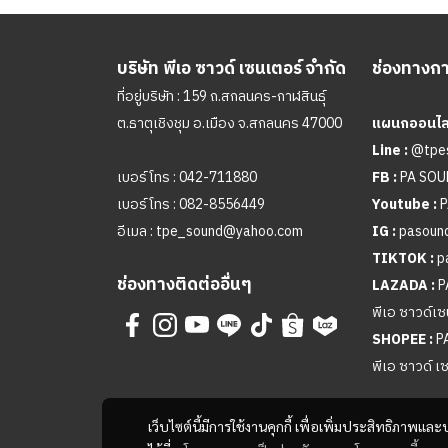
บริษัท พีเอ ซาวด์ เซนเตอร์ จำกัด
ช่องทางการ
ที่อยู่บริษัท : 159 ถ.สกลนคร-กาฬสินธุ์
ต.ธาตุเชิงชุม อ.เมือง จ.สกลนคร 47000
แผนกออนไลน
Line :
@tpe
เบอร์โทร :
042-711880
FB :
PA SO
เบอร์โทร :
082-8556449
Youtube :
P
อีเมล :
tpe_sound@yahoo.com
IG :
pasound
TIKTOK :
p
ช่องทางติดต่ออื่นๆ
LAZADA :
P
พีเอ ซาวด์เซ
SHOPEE :
P
พีเอ ซาวด์ เ
เว็บไซต์นี้มีการใช้งานคุกกี้ เพื่อเพิ่มประสิทธิภาพ