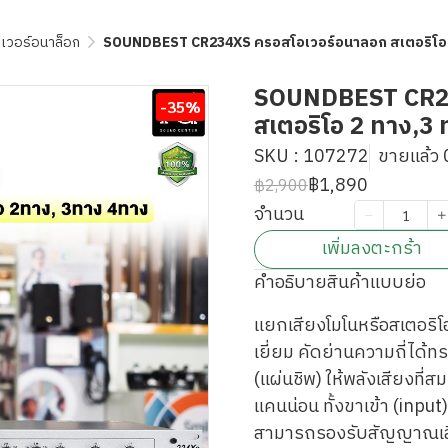
เวอร์อนาล็อก
SOUNDBEST CR234XS ครอสโอเวอร์อนาลอก สเตอริโอ 2 
SOUNDBEST CR23
-35%
สเตอริโอ 2 ทาง,3 
SKU : 107272
ขายแล้ว 0
฿1,890
฿2,900
จำนวน
เพิ่มลงตะกร้า
คำอธิบายสินค้าแบบย่อ
แยกเสียงโมโนหรือสเตอริโอ
เยี่ยม คัดย่านความถี่ได้
(แผ่นชิพ) ให้พลังเสียงที
แคนน่อน ทั้งขาเข้า (inpu
สามารถรองรับสัญญาณเสี