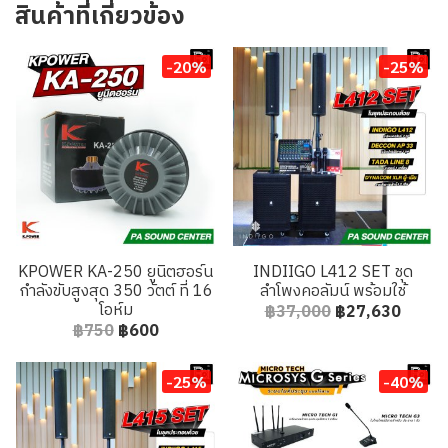
สินค้าที่เกี่ยวข้อง
-20%
-25%
KPOWER KA-250 ยูนิตฮอร์น
INDIIGO L412 SET ชุด
กำลังขับสูงสุด 350 วัตต์ ที่ 16
ลำโพงคอลัมน์ พร้อมใช้
โอห์ม
฿37,000
฿27,630
฿750
฿600
-25%
-40%