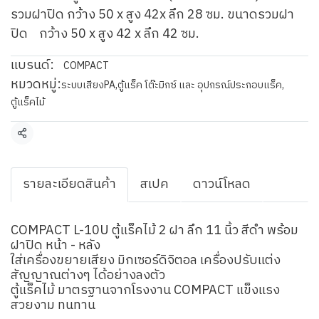
รวมฝาปิด กว้าง 50 x สูง 42x ลึก 28 ซม. ขนาดรวมฝา
ปิด กว้าง 50 x สูง 42 x ลึก 42 ซม.
แบรนด์:
COMPACT
หมวดหมู่:
ระบบเสียงPA
,
ตู้แร็ค โต๊ะมิกซ์ และ อุปกรณ์ประกอบแร็ค
,
ตู้แร็คไม้
แชร์
รายละเอียดสินค้า
สเปค
ดาวน์โหลด
COMPACT L-10U ตู้แร็คไม้ 2 ฝา ลึก 11 นิ้ว สีดำ พร้อม
ฝาปิด หน้า - หลัง
ใส่เครื่องขยายเสียง มิกเซอร์ดิจิตอล เครื่องปรับแต่ง
สัญญาณต่างๆ ได้อย่างลงตัว
ตู้แร็คไม้ มาตรฐานจากโรงงาน COMPACT แข็งแรง
สวยงาม ทนทาน