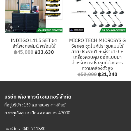
INDIIGO L415 SET ชุด
MICRO TECH MICROSYS G
ลำโพงคอลัมน์ พร้อมใช้
Series ชุดไมค์ประชุมแบบไร้
สาย ประธาน1 + ผู้ร่วม10 +
฿45,000
฿33,630
เครื่องควบคุม ออกแบบมา
สำหรับการประชุมที่ต้องการ
ความคล่องตัวสูง
฿52,000
฿31,240
บริษัท พีเอ ซาวด์ เซนเตอร์ จำกัด
ที่อยู่บริษัท : 159 ถ.สกลนคร-กาฬสินธุ์
ต.ธาตุเชิงชุม อ.เมือง จ.สกลนคร 47000
เบอร์โทร :
042-711880