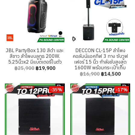
JBL PartyBox 130 สีดำ และ
DECCON CL-15P ลำโพง
สีขาว ลำโพงบลูทูธ 200W.
คอลัมน์แอคทีฟ 3 ทาง ซับวูฟ
5.25นิ้วx2 มีแบตเตอรี่ในตัว
เฟอร์ 15 นิ้ว กำลังขับสูงสุด
1600W พร้อมกระเป๋าเก็บ
฿25,900
฿19,900
฿16,900
฿14,500
-35%
-17%