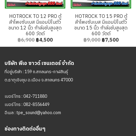
HOTROCK TO 12 PRO ตู้
HOTROCK TO 15 PRO ตู้
ลำโพงซับเบส มีแอมป์ในตัว
ลำโพงซับเบส มีแอมป์ในตัว
ขนาด 12 นิ้ว กำลังขับสูงสุด
ขนาด 15 นิ้ว กำลังขับสูงสุด
600 วัตต์
600 วัตต์
฿6,900
฿4,500
฿9,000
฿7,500
บริษัท พีเอ ซาวด์ เซนเตอร์ จำกัด
ที่อยู่บริษัท : 159 ถ.สกลนคร-กาฬสินธุ์
ต.ธาตุเชิงชุม อ.เมือง จ.สกลนคร 47000
เบอร์โทร :
042-711880
เบอร์โทร :
082-8556449
อีเมล :
tpe_sound@yahoo.com
ช่องทางติดต่ออื่นๆ