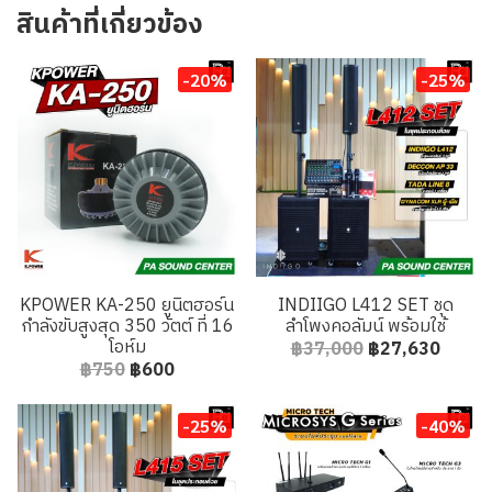
สินค้าที่เกี่ยวข้อง
-20%
-25%
KPOWER KA-250 ยูนิตฮอร์น
INDIIGO L412 SET ชุด
กำลังขับสูงสุด 350 วัตต์ ที่ 16
ลำโพงคอลัมน์ พร้อมใช้
โอห์ม
฿37,000
฿27,630
฿750
฿600
-25%
-40%