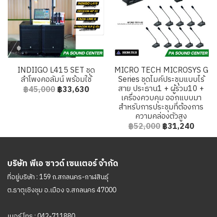
INDIIGO L415 SET ชุด
MICRO TECH MICROSYS G
ลำโพงคอลัมน์ พร้อมใช้
Series ชุดไมค์ประชุมแบบไร้
สาย ประธาน1 + ผู้ร่วม10 +
฿45,000
฿33,630
เครื่องควบคุม ออกแบบมา
สำหรับการประชุมที่ต้องการ
ความคล่องตัวสูง
฿52,000
฿31,240
บริษัท พีเอ ซาวด์ เซนเตอร์ จำกัด
ที่อยู่บริษัท : 159 ถ.สกลนคร-กาฬสินธุ์
ต.ธาตุเชิงชุม อ.เมือง จ.สกลนคร 47000
เบอร์โทร :
042-711880