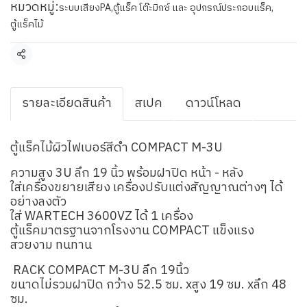
หมวดหมู่:
ระบบเสียงPA
,
ตู้แร็ค โต๊ะมิกซ์ และ อุปกรณ์ประกอบแร็ค
,
ตู้แร็คไม้
แชร์
รายละเอียดสินค้า
สเปค
ดาวน์โหลด
ตู้แร็คไม้ผิวไฟเบอร์สีดำ COMPACT M-3U
ความสูง 3U ลึก 19 นิ้ว พร้อมฝาปิด หน้า - หลัง
ใส่เครื่องขยายเสียง เครื่องปรับแต่งสัญญาณต่างๆ ได้
อย่างลงตัว
ใส่ WARTECH 3600VZ ได้ 1 เครื่อง
ตู้แร็คมาตรฐานจากโรงงาน COMPACT แข็งแรง
สวยงาม ทนทาน
RACK COMPACT M-3U ลึก 19นิ้ว
ขนาดไม่รวมฝาปิด กว้าง 52.5 ซม. xสูง 19 ซม. xลึก 48
ซม.