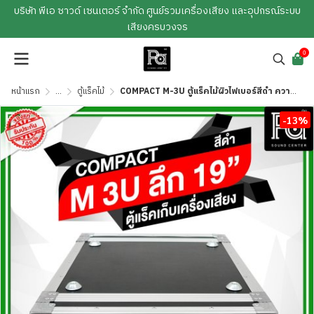
บริษัท พีเอ ซาวด์ เซนเตอร์ จำกัด ศูนย์รวมเครื่องเสียง และอุปกรณ์ระบบ
เสียงครบวงจร
0
หน้าแรก
...
ตู้แร็คไม้
COMPACT M-3U ตู้แร็คไม้ผิวไฟเบอร์สีดำ ความสูง 3U ลึก19 นิ้ว
-13%