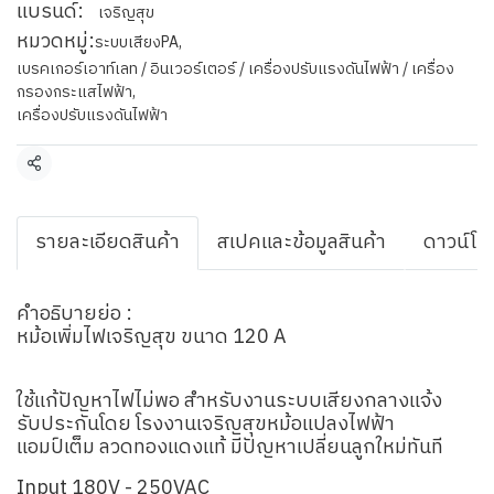
แบรนด์:
เจริญสุข
หมวดหมู่:
ระบบเสียงPA
,
เบรคเกอร์เอาท์เลท / อินเวอร์เตอร์ / เครื่องปรับแรงดันไฟฟ้า / เครื่อง
กรองกระแสไฟฟ้า
,
เครื่องปรับแรงดันไฟฟ้า
แชร์
รายละเอียดสินค้า
สเปคและข้อมูลสินค้า
ดาวน์โห
คำอธิบายย่อ :
หม้อเพิ่มไฟเจริญสุข ขนาด 120 A
ใช้แก้ปัญหาไฟไม่พอ สำหรับงานระบบเสียงกลางแจ้ง
รับประกันโดย โรงงานเจริญสุขหม้อแปลงไฟฟ้า
แอมป์เต็ม ลวดทองแดงแท้ มีปัญหาเปลี่ยนลูกใหม่ทันที
Input 180V - 250VAC