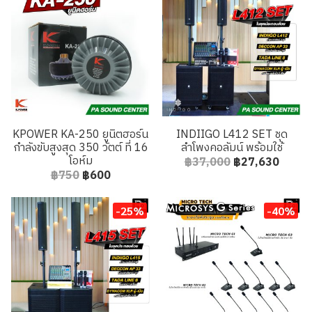
KPOWER KA-250 ยูนิตฮอร์น
INDIIGO L412 SET ชุด
กำลังขับสูงสุด 350 วัตต์ ที่ 16
ลำโพงคอลัมน์ พร้อมใช้
โอห์ม
฿37,000
฿27,630
฿750
฿600
-25%
-40%