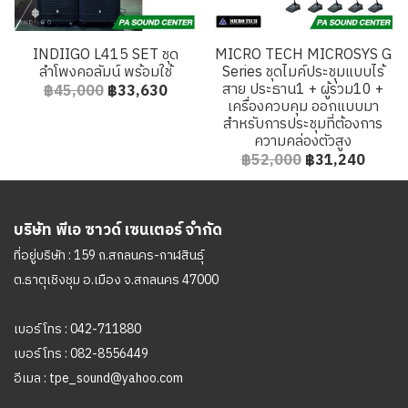
INDIIGO L415 SET ชุด
MICRO TECH MICROSYS G
ลำโพงคอลัมน์ พร้อมใช้
Series ชุดไมค์ประชุมแบบไร้
สาย ประธาน1 + ผู้ร่วม10 +
฿45,000
฿33,630
เครื่องควบคุม ออกแบบมา
สำหรับการประชุมที่ต้องการ
ความคล่องตัวสูง
฿52,000
฿31,240
บริษัท พีเอ ซาวด์ เซนเตอร์ จำกัด
ที่อยู่บริษัท : 159 ถ.สกลนคร-กาฬสินธุ์
ต.ธาตุเชิงชุม อ.เมือง จ.สกลนคร 47000
เบอร์โทร :
042-711880
เบอร์โทร :
082-8556449
อีเมล :
tpe_sound@yahoo.com