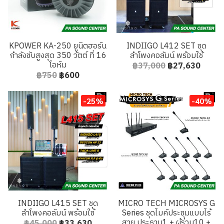
KPOWER KA-250 ยูนิตฮอร์น
INDIIGO L412 SET ชุด
กำลังขับสูงสุด 350 วัตต์ ที่ 16
ลำโพงคอลัมน์ พร้อมใช้
โอห์ม
฿37,000
฿27,630
฿750
฿600
-25%
-40%
INDIIGO L415 SET ชุด
MICRO TECH MICROSYS G
ลำโพงคอลัมน์ พร้อมใช้
Series ชุดไมค์ประชุมแบบไร้
สาย ประธาน1 + ผู้ร่วม10 +
฿45,000
฿33,630