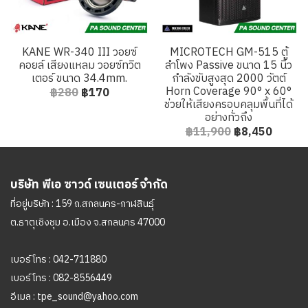
KANE WR-340 III วอยซ์
MICROTECH GM-515 ตู้
คอยล์ เสียงแหลม วอยซ์ทวิต
ลำโพง Passive ขนาด 15 นิ้ว
เตอร์ ขนาด 34.4mm.
กำลังขับสูงสุด 2000 วัตต์
Horn Coverage 90° x 60°
฿280
฿170
ช่วยให้เสียงครอบคลุมพื้นที่ได้
อย่างทั่วถึง
฿11,900
฿8,450
บริษัท พีเอ ซาวด์ เซนเตอร์ จำกัด
ที่อยู่บริษัท : 159 ถ.สกลนคร-กาฬสินธุ์
ต.ธาตุเชิงชุม อ.เมือง จ.สกลนคร 47000
เบอร์โทร :
042-711880
เบอร์โทร :
082-8556449
อีเมล :
tpe_sound@yahoo.com