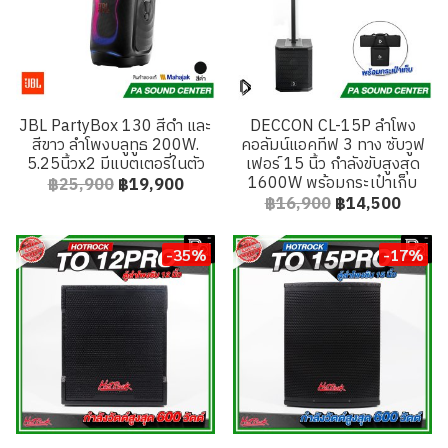
JBL PartyBox 130 สีดำ และ
DECCON CL-15P ลำโพง
สีขาว ลำโพงบลูทูธ 200W.
คอลัมน์แอคทีฟ 3 ทาง ซับวูฟ
5.25นิ้วx2 มีแบตเตอรี่ในตัว
เฟอร์ 15 นิ้ว กำลังขับสูงสุด
1600W พร้อมกระเป๋าเก็บ
฿25,900
฿19,900
฿16,900
฿14,500
-35%
-17%