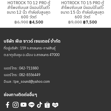
HOTROCK TO 12 PRO ตู้
HOTROCK TO 15 PRO ตู้
ลำโพงซับเบส มีแอมป์ในตัว
ลำโพงซับเบส มีแอมป์ในตัว
ขนาด 12 นิ้ว กำลังขับสูงสุด
ขนาด 15 นิ้ว กำลังขับสูงสุด
600 วัตต์
600 วัตต์
฿6,900
฿4,500
฿9,000
฿7,500
บริษัท พีเอ ซาวด์ เซนเตอร์ จำกัด
ที่อยู่บริษัท : 159 ถ.สกลนคร-กาฬสินธุ์
ต.ธาตุเชิงชุม อ.เมือง จ.สกลนคร 47000
เบอร์โทร :
042-711880
เบอร์โทร :
082-8556449
อีเมล :
tpe_sound@yahoo.com
ช่องทางติดต่ออื่นๆ