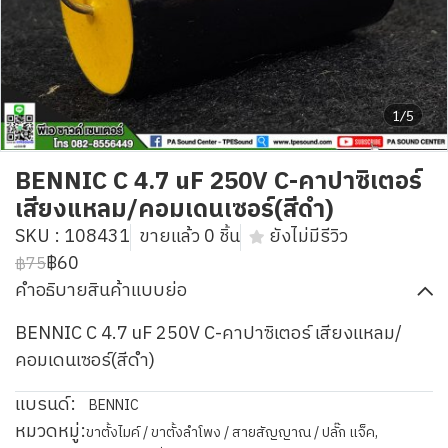
1/5
BENNIC C 4.7 uF 250V C-คาปาซิเตอร์
เสียงแหลม/คอมเดนเซอร์(สีดำ)
SKU : 108431
ขายแล้ว 0 ชิ้น
ยังไม่มีรีวิว
฿60
฿75
คำอธิบายสินค้าแบบย่อ
BENNIC C 4.7 uF 250V C-คาปาซิเตอร์ เสียงแหลม/
คอมเดนเซอร์(สีดำ)
แบรนด์:
BENNIC
หมวดหมู่:
ขาตั้งไมค์ / ขาตั้งลำโพง / สายสัญญาณ / ปลั๊ก แจ็ค
,