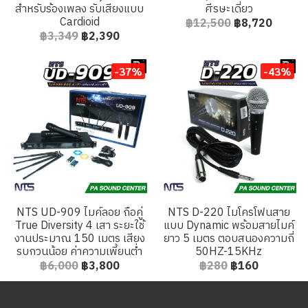
สำหรับร้องเพลง รับเสียงแบบ
ศีรษะเดี่ยว
Cardioid
฿12,500
฿8,720
฿3,349
฿2,390
-37%
-43%
NTS UD-909 ไมค์ลอย ถือคู่
NTS D-220 ไมโครโฟนสาย
True Diversity 4 เสา ระยะใช้
แบบ Dynamic พร้อมสายไมค์
งานประมาณ 150 เมตร เสียง
ยาว 5 เมตร ตอบสนองความถี่
รบกวนน้อย ค่าความเพี้ยนต่ำ
50HZ-15KHz
฿6,000
฿3,800
฿280
฿160