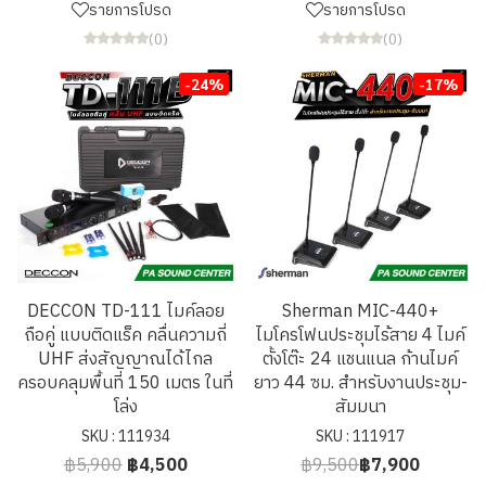
รายการโปรด
รายการโปรด
(0)
(0)
-24%
-17%
DECCON TD-111 ไมค์ลอย
Sherman MIC-440+
ถือคู่ แบบติดแร็ค คลื่นความถี่
ไมโครโฟนประชุมไร้สาย 4 ไมค์
UHF ส่งสัญญาณได้ไกล
ตั้งโต๊ะ 24 แชนแนล ก้านไมค์
ครอบคลุมพื้นที่ 150 เมตร ในที่
ยาว 44 ซม. สำหรับงานประชุม-
โล่ง
สัมมนา
SKU : 111934
SKU : 111917
฿5,900
฿4,500
฿9,500
฿7,900