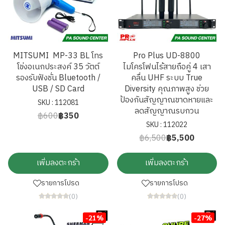
MITSUMI MP-33 BL โทร
Pro Plus UD-8800
โข่งอเนกประสงค์ 35 วัตต์
ไมโครโฟนไร้สายถือคู่ 4 เสา
รองรับฟังชั่น Bluetooth /
คลื่น UHF ระบบ True
USB / SD Card
Diversity คุณภาพสูง ช่วย
ป้องกันสัญญาณขาดหายและ
SKU : 112081
ลดสัญญาณรบกวน
฿600
฿350
SKU : 112022
฿6,500
฿5,500
เพิ่มลงตะกร้า
เพิ่มลงตะกร้า
รายการโปรด
รายการโปรด
(0)
(0)
-21%
-27%