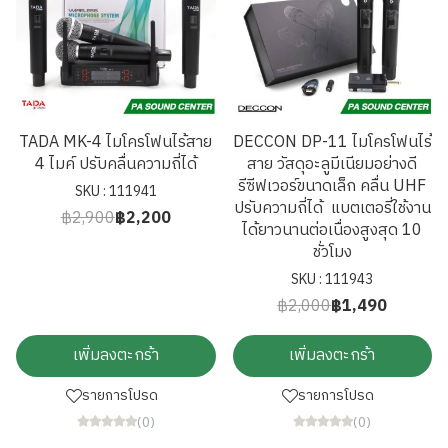
TADA MK-4 ไมโครโฟนไร้สาย
DECCON DP-11 ไมโครโฟนไร้
4 ไมค์ ปรับคลื่นความถี่ได้
สาย วัสดุอะลูมีเนียมอย่างดี
รีซีฟเวอร์ขนาดเล็ก คลื่น UHF
SKU : 111941
ปรับความถี่ได้ แบตเตอรี่ใช้งาน
฿2,900
฿2,200
ได้ยาวนานต่อเนื่องสูงสุด 10
ชั่วโมง
SKU : 111943
฿2,000
฿1,490
เพิ่มลงตะกร้า
เพิ่มลงตะกร้า
รายการโปรด
รายการโปรด
(0)
(0)