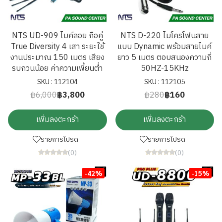
NTS UD-909 ไมค์ลอย ถือคู่
NTS D-220 ไมโครโฟนสาย
True Diversity 4 เสา ระยะใช้
แบบ Dynamic พร้อมสายไมค์
งานประมาณ 150 เมตร เสียง
ยาว 5 เมตร ตอบสนองความถี่
รบกวนน้อย ค่าความเพี้ยนต่ำ
50HZ-15KHz
SKU : 112104
SKU : 112105
฿6,000
฿3,800
฿280
฿160
เพิ่มลงตะกร้า
เพิ่มลงตะกร้า
รายการโปรด
รายการโปรด
(0)
(0)
-42%
-15%