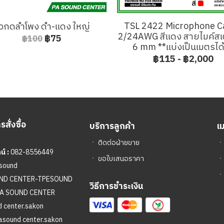
TSL 2422 Microphone C
ั้วกดลำโพง ดำ-แดง ใหญ่
2/24AWG สีแดง สายไมค์สเ
฿75
฿100
6 mm **แบ่งเป็นเมตรได
฿115
-
฿2,000
สั่งซื้อ
บริการลูกค้า
เ
ㆍ
ติดต่อฝ่ายขาย
์ :
082-8556449
ㆍ
ขอใบเสนอราคา
sound
ㆍ
UND CENTER-TPESOUND
วิธีการชำระเงิน
A SOUND CENTER
 center.sakon
asound center.sakon