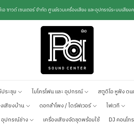
พีเอ ซาวด์ เซนเตอร์ จำกัด ศูนย์รวมเครื่องเสียง และอุปกรณ์ระบบเสีย
์ประชุม
ไมโครโฟน และ อุปกรณ์
สตูดิโอ หูฟัง ดน
องเสียงบ้าน
ดอกลำโพง / ไดร์ฟเวอร์
ไฟเวที
อุปกรณ์ช่าง
เครื่องเสียงจัดชุดพร้อมใช้
DJ คอนโทร