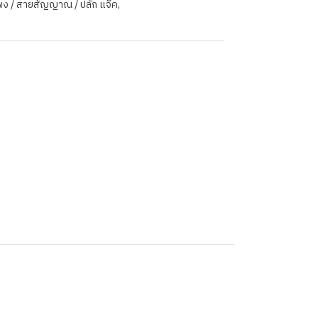
ำโพง / สายสัญญาณ / ปลั๊ก แจ็ค
,