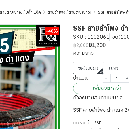
 / สายสัญญาณ / ปลั๊ก แจ็ค
สายลำโพง / สายสัญญาณ
SSF สายลำโพง ดำ
SSF สายลำโพง ดำ
-40%
SKU : 1102061
ขด(100
฿1,200
฿2,000
ความยาว
ขด(100ม.)
เมตร
จำนวน
เพิ่มลงตะกร้า
คำอธิบายสินค้าแบบย่อ
SSF สายลำโพง ดำ แดง 2
แบรนด์:
SSF