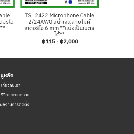
able
TSL 2422 Microphone Cable
ตอริโอ
2/24AWG สีน้ำเงิน สายไมค์
้**
สเตอริโอ 6 mm **แบ่งเป็นเมตร
ได้**
฿115
-
฿2,000
มนูหลัก
ㆍ
เกี่ยวกับเรา
ㆍ
รีวิวและบทความ
ผลงานการติดตั้ง