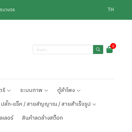
งครบวงจร
TH
0
ตรี
ระบบภาพ
ตู้ลำโพง
ปลั๊ก-แจ็ค / สายสัญญาณ / สายสำเร็จรูป
ลเลอร์
สินค้าลดล้างสต็อก