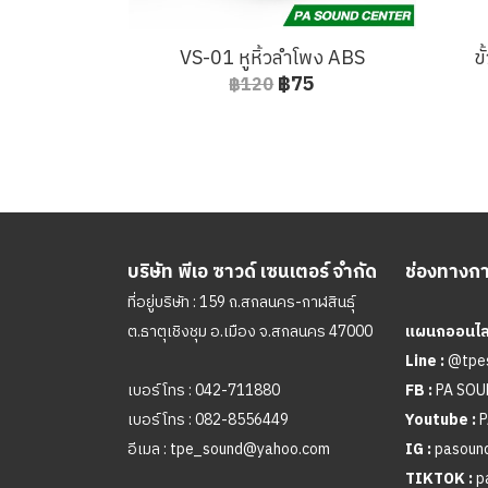
VS-01 หูหิ้วลำโพง ABS
ข
฿75
฿120
บริษัท พีเอ ซาวด์ เซนเตอร์ จำกัด
ช่องทางการ
ที่อยู่บริษัท : 159 ถ.สกลนคร-กาฬสินธุ์
ต.ธาตุเชิงชุม อ.เมือง จ.สกลนคร 47000
แผนกออนไลน
Line :
@tpe
เบอร์โทร :
042-711880
FB :
PA SO
เบอร์โทร :
082-8556449
Youtube :
P
อีเมล :
tpe_sound@yahoo.com
IG :
pasound
TIKTOK :
p