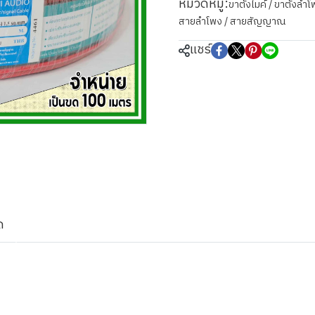
หมวดหมู่:
ขาตั้งไมค์ / ขาตั้งล
สายลำโพง / สายสัญญาณ
แชร์
ด