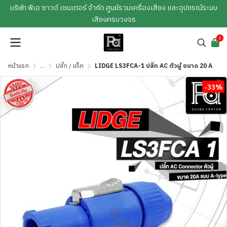
บริษัท พีเอ ซาวด์ เซนเตอร์ จำกัด ศูนย์รวมเครื่องเสียง และอุปกรณ์ระบบ
เสียงครบวงจร
0
หน้าแรก
...
ปลั๊ก / แจ็ค
LIDGE LS3FCA-1 ปลั๊ก AC ตัวผู้ ขนาด 20 A
-33%