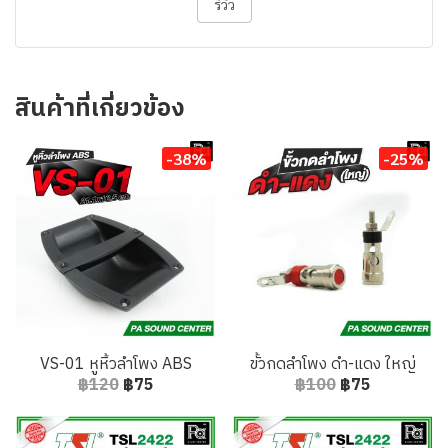
รีวิว
สินค้าที่เกี่ยวข้อง
-38%
-25%
VS-01 หูหิ้วลำโพง ABS
ขั้วกดลำโพง ดำ-แดง ใหญ่
฿120
฿75
฿100
฿75