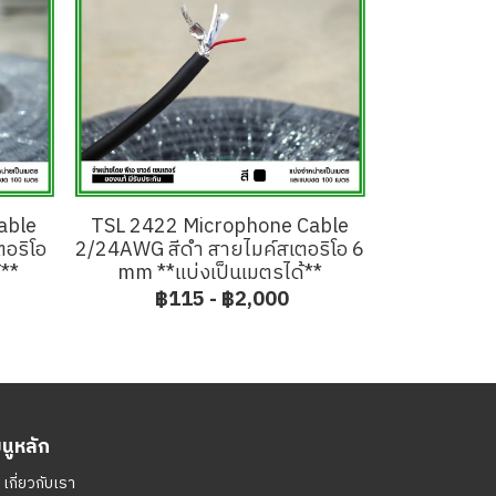
able
TSL 2422 Microphone Cable
อริโอ
2/24AWG สีดำ สายไมค์สเตอริโอ 6
้**
mm **แบ่งเป็นเมตรได้**
฿115
-
฿2,000
มนูหลัก
ㆍ
เกี่ยวกับเรา