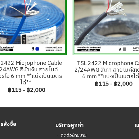
 2422 Microphone Cable
TSL 2422 Microphone C
24AWG สีน้ำเงิน สายไมค์
2/24AWG สีเทา สายไมค์สเต
อริโอ 6 mm **แบ่งเป็นเมตร
6 mm **แบ่งเป็นเมตรได
ได้**
฿115
-
฿2,000
฿115
-
฿2,000
สั่งซื้อ
บริการลูกค้า
เ
ㆍ
ติดต่อฝ่ายขาย