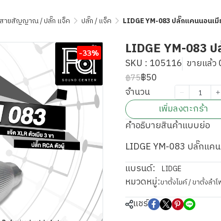
 / สายสัญญาณ / ปลั๊ก แจ็ค
ปลั๊ก / แจ็ค
LIDGE YM-083 ปลั๊กแคนนอนเมี
LIDGE YM-083 ปล
-33%
SKU : 105116
ขายแล้ว 0
฿50
฿75
จำนวน
เพิ่มลงตะกร้า
คำอธิบายสินค้าแบบย่อ
LIDGE YM-083 ปลั๊กแคน
แบรนด์:
LIDGE
หมวดหมู่:
ขาตั้งไมค์ / ขาตั้งล
แชร์