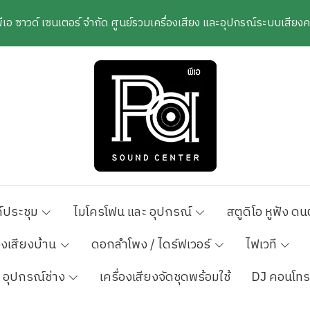
พีเอ ซาวด์ เซนเตอร์ จำกัด ศูนย์รวมเครื่องเสียง และอุปกรณ์ระบบเสีย
์ประชุม
ไมโครโฟน และ อุปกรณ์
สตูดิโอ หูฟัง ดน
องเสียงบ้าน
ดอกลำโพง / ไดร์ฟเวอร์
ไฟเวที
อุปกรณ์ช่าง
เครื่องเสียงจัดชุดพร้อมใช้
DJ คอนโทร