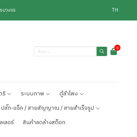
งครบวงจร
TH
0
ตรี
ระบบภาพ
ตู้ลำโพง
ปลั๊ก-แจ็ค / สายสัญญาณ / สายสำเร็จรูป
ลเลอร์
สินค้าลดล้างสต็อก