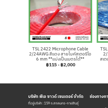
TSL 2422 Microphone Cable
TSL
2/24AWG สีแดง สายไมค์สเตอริโอ
2/
6 mm **แบ่งเป็นเมตรได้**
สเต
฿115
-
฿2,000
บริษัท พีเอ ซาวด์ เซนเตอร์ จำกัด
ช่องทางการ
ที่อยู่บริษัท : 159 ถ.สกลนคร-กาฬสินธุ์