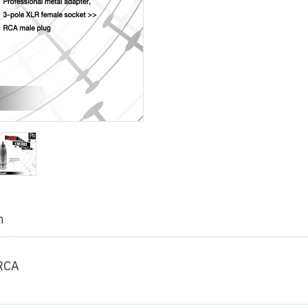
ด
คRCA