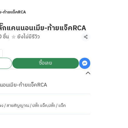
ย-ท้ายแจ็คRCA
ั๊กแคนนอนเมีย-ท้ายแจ็คRCA
 ชิ้น
ยังไม่มีรีวิว
แชร์
ซื้อเลย
นอนเมีย-ท้ายแจ็คRCA
ำโพง / สายสัญญาณ / ปลั๊ก แจ็ค
,
ปลั๊ก / แจ็ค