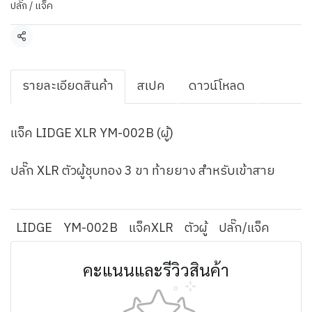
ปลั๊ก / แจ็ค
แชร์
รายละเอียดสินค้า
สเปค
ดาวน์โหลด
แจ็ค LIDGE XLR YM-002B (ผู้)
ปลั๊ก XLR ตัวผู้ชุบทอง 3 ขา ท้ายยาง สำหรับเข้าสาย
LIDGE
YM-002B
แจ็คXLR
ตัวผู้
ปลั๊ก/แจ็ค
คะแนนและรีวิวสินค้า