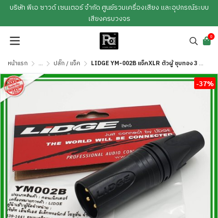
บริษัท พีเอ ซาวด์ เซนเตอร์ จำกัด ศูนย์รวมเครื่องเสียง และอุปกรณ์ระบบ
เสียงครบวงจร
0
หน้าแรก
...
ปลั๊ก / แจ็ค
LIDGE YM-002B แจ็คXLR ตัวผู้ ชุบทอง 3 ขา ท้ายยาง สำหรับเข้าสาย
-37%