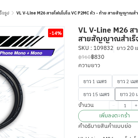
็จรูป
VL V-Line M26 สายโฟนโมโน VC P2MC หัว - ท้าย สายสัญญาณสำเร
VL V-Line M26 สา
-14%
สายสัญญาณสำเร็จร
SKU : 109832
ยาว 20 
฿830
฿960
ความยาว
ยาว 1 เมตร
ยาว 2 เม
ยาว 15 เมตร
ยาว 20 
จำนวน
เพิ่มลงตะกร้า
คำอธิบายสินค้าแบบย่อ