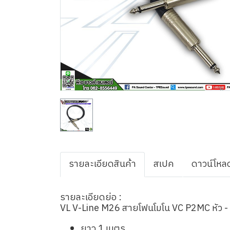
รายละเอียดสินค้า
สเปค
ดาวน์โหล
รายละเอียดย่อ :
VL V-Line M26 สายโฟนโมโน VC P2MC หัว - 
ยาว 1 เมตร