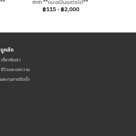
้**
mm **แบ่งเป็นเมตรได้**
฿115
-
฿2,000
มนูหลัก
ㆍ
เกี่ยวกับเรา
ㆍ
รีวิวและบทความ
ผลงานการติดตั้ง