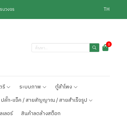
งครบวงจร
TH
0
ตรี
ระบบภาพ
ตู้ลำโพง
ปลั๊ก-แจ็ค / สายสัญญาณ / สายสำเร็จรูป
ลเลอร์
สินค้าลดล้างสต็อก