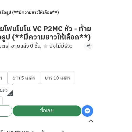
็จรูป (**มีความยาวให้เลือก**)
ยโฟนโมโน VC P2MC หัว - ท้าย
ูป (**มีความยาวให้เลือก**)
เมตร
ขายแล้ว 0 ชิ้น
ยังไม่มีรีวิว
แชร์
ตร
ยาว 5 เมตร
ยาว 10 เมตร
เมตร
ซื้อเลย