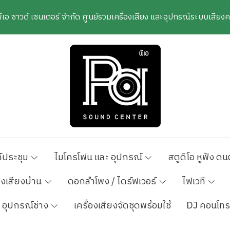
พีเอ ซาวด์ เซนเตอร์ จำกัด ศูนย์รวมเครื่องเสียง และอุปกรณ์ระบบเสีย
์ประชุม
ไมโครโฟน และ อุปกรณ์
สตูดิโอ หูฟัง ดน
องเสียงบ้าน
ดอกลำโพง / ไดร์ฟเวอร์
ไฟเวที
อุปกรณ์ช่าง
เครื่องเสียงจัดชุดพร้อมใช้
DJ คอนโทร