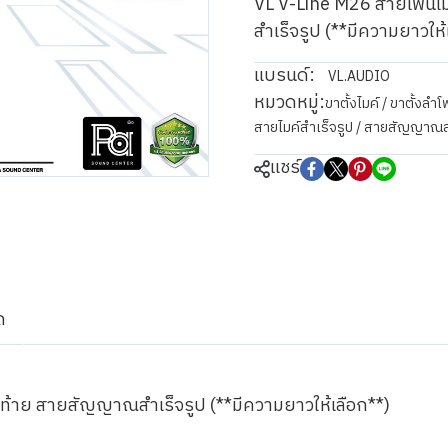
VL V-Line M26 สายโฟนโ
สำเร็จรูป (**มีความยาวให้
แบรนด์:
VL.AUDIO
หมวดหมู่:
ขาตั้งไมค์ / ขาตั้งล
สายไมค์สำเร็จรูป / สายสัญญาณส
แชร์
ด
ท้าย สายสัญญาณสำเร็จรูป (**มีความยาวให้เลือก**)