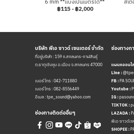
6 mm **แบ่งเป็นเมตรได้**
สเต
฿115
-
฿2,000
บริษัท พีเอ ซาวด์ เซนเตอร์ จำกัด
ช่องทางการ
ที่อยู่บริษัท : 159 ถ.สกลนคร-กาฬสินธุ์
ต.ธาตุเชิงชุม อ.เมือง จ.สกลนคร 47000
แผนกออนไลน
Line :
@tpe
เบอร์โทร :
042-711880
FB :
PA SO
เบอร์โทร :
082-8556449
Youtube :
P
อีเมล :
tpe_sound@yahoo.com
IG :
pasound
TIKTOK :
p
ช่องทางติดต่ออื่นๆ
LAZADA :
P
พีเอ ซาวด์เซ
SHOPEE :
P