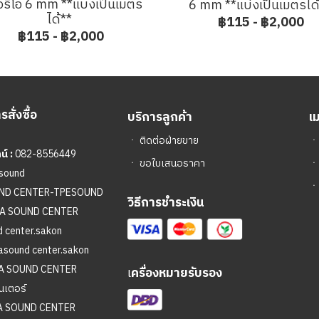
อริโอ 6 mm **แบ่งเป็นเมตร
6 mm **แบ่งเป็นเมตรได
ได้**
฿115
-
฿2,000
฿115
-
฿2,000
สั่งซื้อ
บริการลูกค้า
เ
ㆍ
ติดต่อฝ่ายขาย
์ :
082-8556449
ㆍ
ขอใบเสนอราคา
sound
ㆍ
UND CENTER-TPESOUND
วิธีการชำระเงิน
A SOUND CENTER
 center.sakon
asound center.sakon
A SOUND CENTER
เ
ครื่องหมายรับรอง
นเตอร์
A SOUND CENTER