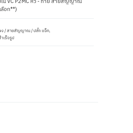
มโน VC P2MC หัว - ท้าย สายสัญญาณ
เลือก**)
ำโพง / สายสัญญาณ / ปลั๊ก แจ็ค
,
ำเร็จรูป