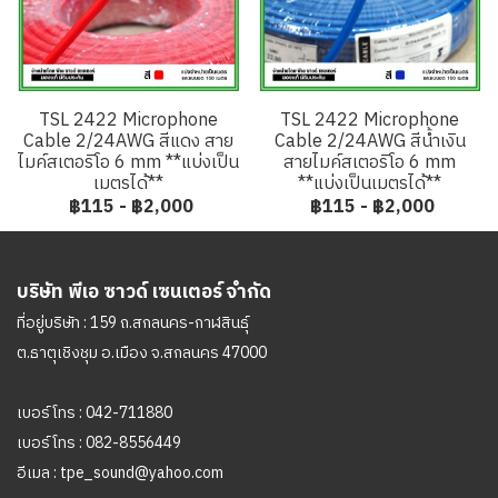
TSL 2422 Microphone
TSL 2422 Microphone
Cable 2/24AWG สีแดง สาย
Cable 2/24AWG สีน้ำเงิน
ไมค์สเตอริโอ 6 mm **แบ่งเป็น
สายไมค์สเตอริโอ 6 mm
เมตรได้**
**แบ่งเป็นเมตรได้**
฿115
-
฿2,000
฿115
-
฿2,000
บริษัท พีเอ ซาวด์ เซนเตอร์ จำกัด
ที่อยู่บริษัท : 159 ถ.สกลนคร-กาฬสินธุ์
ต.ธาตุเชิงชุม อ.เมือง จ.สกลนคร 47000
เบอร์โทร :
042-711880
เบอร์โทร :
082-8556449
อีเมล :
tpe_sound@yahoo.com