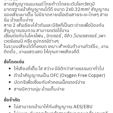
สายสัญญาณแบรนด์ไทยก้าวไกลระดับโลกวัสดุมี
มาตรฐานนำสัญญาณได้ดี ขนาด 2x0.32mm² สัญญาณ
ของเสียงมาเต็ม ไม่มีขาดหายเมื่อเดินสายระยะไกลๆ สาย
นิ่ม ม้วนเก็บง่าย
สาย 2 เส้นเรียงไข้วกันและมีชิลที่เป็นตะข่ายเพื่อป้องกัน
สัญญาณรบกวน สามารถต่อใช้งาน
เชื่อมต่อกับไมโครโฟน , มิกเซอร์ , อีคิว ,โปรเซสเซอร์ ,เพา
เวอร์แอมป์ หรือ อุปกรณ์ต่างๆ
ในระบบเสียงได้ทั้งหมด เหมาะสำหรับทำงานทัวร์ริ่ง , งาน
ติดตั้ง , งานแสดงสด ให้คุณภาพเสียงที่ดี
ข้อโดดเด่น
ให้เสียงที่เต็ม ใส สว่าง มีมิติกว่าสายธรรมดาทั่วไป
ตัวนำสัญญาณเป็น OFC (Oxygen Free Copper)
บัดกรีเพื่อเชื่อมกับหัวคอนเน็คเตอร์ง่าย
สายมีความนุ่ม ม้วนเก็บง่าย
ข้อจำกัด
ไม่สามารถนำมาให้กับสัญญาณ AES/EBU