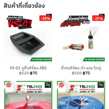
สินค้าที่เกี่ยวข้อง
-38%
-25%
VS-01 หูหิ้วลำโพง ABS
ขั้วกดลำโพง ดำ-แดง ใหญ่
฿120
฿75
฿100
฿75