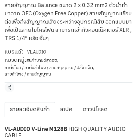
สายสัญญาณ Balance ขนาด 2 x 0.32 mm2 ตัวนำทำ
มาจาก OFC (Oxygen Free Copper) สายสัญญาณเชื่อม
ต่อเพื่อส่งสัญญาณเสียงระหว่างอุปกรณ์เสีย ออกแบบมา
เพื่อเป็นสายไมโครโฟน สามารถเข้าหัวคอนเน็คเตอร์ XLR ,
TRS 1/4″ หรือ อื่นๆ
แบรนด์:
VL.AUDIO
หมวดหมู่:
สินค้าขายดีสุดฮิต
,
ขาตั้งไมค์ / ขาตั้งลำโพง / สายสัญญาณ / ปลั๊ก แจ็ค
,
สายลำโพง / สายสัญญาณ
แชร์
รายละเอียดสินค้า
สเปค
ดาวน์โหลด
VL-AUDIO V-Line M128B
HIGH QUALITY AUDIO
CABLE