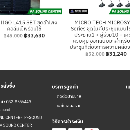
IIGO L415 SET ชุดลำโพง
MICRO TECH MICROSY
คอลัมน์ พร้อมใช้
Series ชุดไมค์ประชุมแบบไ
ประธาน1 + ผู้ร่วม10 + เคร
฿33,630
฿45,000
ควบคุม ออกแบบมาสำหรั
ประชุมที่ต้องการความคล่อง
฿31,240
฿52,000
สั่งซื้อ
บริการลูกค้า
เ
ㆍ
ติดต่อฝ่ายขาย
์ :
082-8556449
ㆍ
ขอใบเสนอราคา
sound
ㆍ
UND CENTER-TPESOUND
วิธีการชำระเงิน
A SOUND CENTER