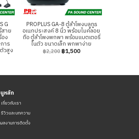
S G
PROPLUS GA-8 ตู้ลำโพงบลูทูธ
ร้สาย
อเนกประสงค์ 8 นิ้ว พร้อมไมค์ลอย
ื่อง
ถือ ตู้ลำโพงพกพา พร้อมแบตเตอรี่
บการ
ในตัว ขนาดเล็ก พกพาง่าย
ตัวสูง
฿1,500
฿2,200
มนูหลัก
ㆍ
เกี่ยวกับเรา
ㆍ
รีวิวและบทความ
ผลงานการติดตั้ง