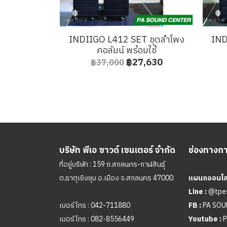
INDIIGO L412 SET ชุดลำโพง
IND
คอลัมน์ พร้อมใช้
฿27,630
฿37,000
บริษัท พีเอ ซาวด์ เซนเตอร์ จำกัด
ช่องทางการ
ที่อยู่บริษัท : 159 ถ.สกลนคร-กาฬสินธุ์
ต.ธาตุเชิงชุม อ.เมือง จ.สกลนคร 47000
แผนกออนไลน
Line :
@tpe
เบอร์โทร :
042-711880
FB :
PA SO
เบอร์โทร :
082-8556449
Youtube :
P