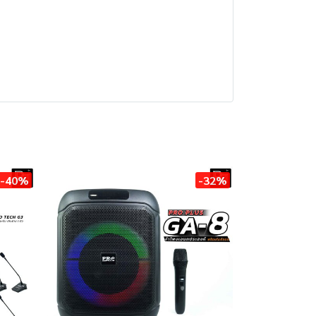
-40%
-32%