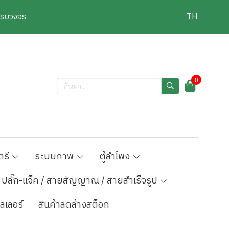
งครบวงจร
TH
0
ตรี
ระบบภาพ
ตู้ลำโพง
ปลั๊ก-แจ็ค / สายสัญญาณ / สายสำเร็จรูป
ลเลอร์
สินค้าลดล้างสต็อก