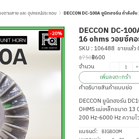
ียงตามสาย และ อุปกรณ์ประกอบ
DECCON DC-100A ยูนิตฮอร์น กำลังขับ 
DECCON DC-100A ย
-20%
16 ohms วอยซ์คอยล
SKU : 106488
ขายแล้ว 0
฿600
฿750
จำนวน
เพิ่มลงตะกร้า
คำอธิบายสินค้าแบบย่อ
DECCON ยูนิตฮอร์น DC100
OHMS แม่เหล็กขนาด 13 O
200 Hz-6000 Hz ความไ
แบรนด์:
BIGBOOM