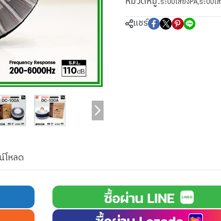
หมวดหมู่:
ระบบเสียงPA
,
ระบบเส
แชร์
น์โหลด