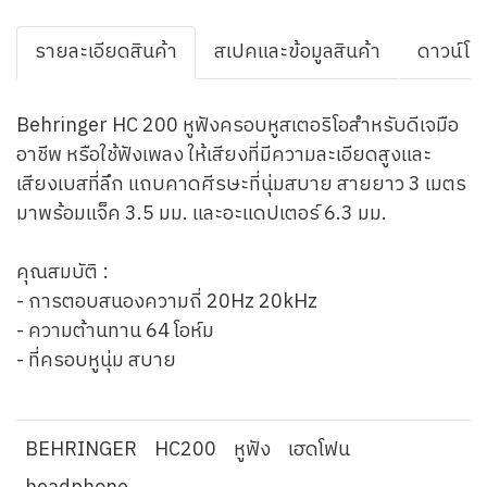
รายละเอียดสินค้า
สเปคและข้อมูลสินค้า
ดาวน์โห
Behringer HC 200 หูฟังครอบหูสเตอริโอสำหรับดีเจมือ
อาชีพ หรือใช้ฟังเพลง ให้เสียงที่มีความละเอียดสูงและ
เสียงเบสที่ลึก แถบคาดศีรษะที่นุ่มสบาย สายยาว 3 เมตร
มาพร้อมแจ็ค 3.5 มม. และอะแดปเตอร์ 6.3 มม.
คุณสมบัติ :
- การตอบสนองความถี่ 20Hz 20kHz
- ความต้านทาน 64 โอห์ม
- ที่ครอบหูนุ่ม สบาย
BEHRINGER
HC200
หูฟัง
เฮดโฟน