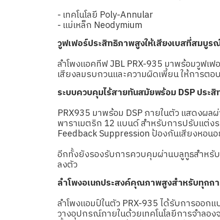
- เทคโนโลยี Poly-Annular
- แม่เหล็ก Neodymium
วูฟเฟอร์ประสิทธิภาพสูงให้เสียงเบสที่สมบูรณ
ลำโพงแอคทีฟ JBL PRX-935 มาพร้อมวูฟเฟอร์
เสียงลมรบกวนและความผิดเพี้ยน ให้การตอบสน
ระบบควบคุมไร้สายทันสมัยพร้อม DSP ประสิ
PRX935 มาพร้อม DSP ภายในตัว แสดงผลผ่าน
พาราเมตริก 12 แบนด์ สำหรับการปรับแต่งระ
Feedback Suppression ป้องกันเสียงหอนอย่
อีกทั้งยังรองรับการควบคุมผ่านบลูทูธสำห
ลงตัว
ลำโพงอเนกประสงค์คุณภาพสูงสำหรับทุกกา
ลำโพงแอมป์ในตัว PRX-935 ได้รับการออกแ
วางอุปกรณ์ภายในด้วยเทคโนโลยีการจำลองจาก