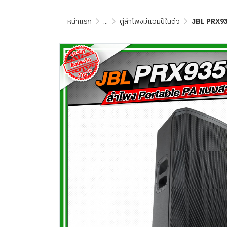
หน้าแรก
...
ตู้ลำโพงมีแอมป์ในตัว
JBL PRX935