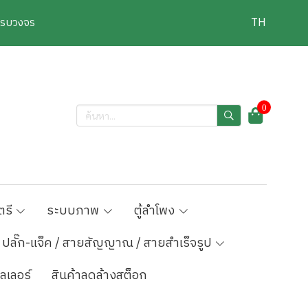
งครบวงจร
TH
0
ตรี
ระบบภาพ
ตู้ลำโพง
ปลั๊ก-แจ็ค / สายสัญญาณ / สายสำเร็จรูป
ลเลอร์
สินค้าลดล้างสต็อก