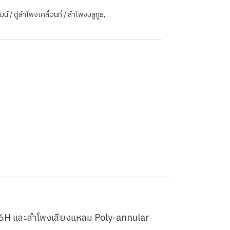
์ / ตู้ลำโพงเคลื่อนที่ / ลำโพงบลูทูธ
,
น 196H และลำโพงเสียงแหลม Poly-annular