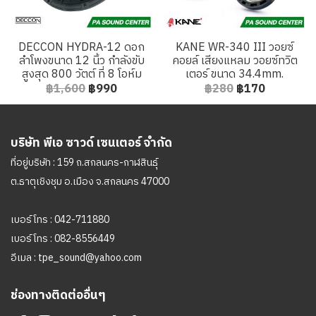
DECCON HYDRA-12 ดอก
KANE WR-340 III วอยซ์
ลำโพงขนาด 12 นิ้ว กำลังขับ
คอยล์ เสียงแหลม วอยซ์ทวิต
สูงสุด 800 วัตต์ ที่ 8 โอห์ม
เตอร์ ขนาด 34.4mm.
฿1,600
฿990
฿280
฿170
บริษัท พีเอ ซาวด์ เซนเตอร์ จำกัด
ที่อยู่บริษัท : 159 ถ.สกลนคร-กาฬสินธุ์
ต.ธาตุเชิงชุม อ.เมือง จ.สกลนคร 47000
เบอร์โทร :
042-711880
เบอร์โทร :
082-8556449
อีเมล :
tpe_sound@yahoo.com
ช่องทางติดต่ออื่นๆ