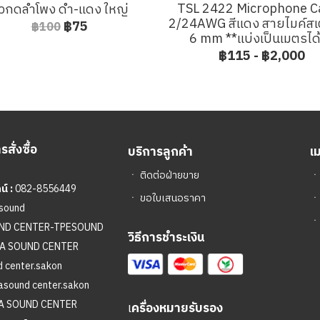
TSL 2422 Microphone C
ั้วกดลำโพง ดำ-แดง ใหญ่
2/24AWG สีแดง สายไมค์สเ
฿75
฿100
6 mm **แบ่งเป็นเมตรได
฿115
-
฿2,000
สั่งซื้อ
บริการลูกค้า
เ
ㆍ
ติดต่อฝ่ายขาย
์ :
082-8556449
ㆍ
ขอใบเสนอราคา
sound
ㆍ
UND CENTER-TPESOUND
วิธีการชำระเงิน
A SOUND CENTER
 center.sakon
asound center.sakon
A SOUND CENTER
เ
ครื่องหมายรับรอง