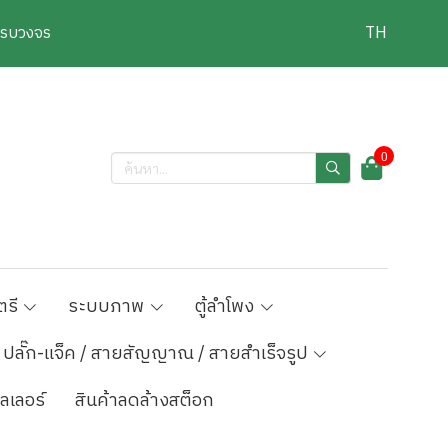
งครบวงจร
TH
0
ตรี
ระบบภาพ
ตู้ลำโพง
ปลั๊ก-แจ็ค / สายสัญญาณ / สายสำเร็จรูป
ลเลอร์
สินค้าลดล้างสต็อก