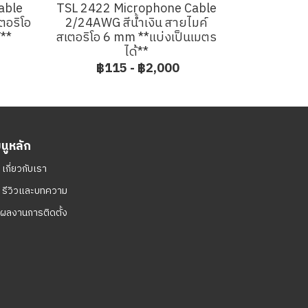
able
TSL 2422 Microphone Cable
ตอริโอ
2/24AWG สีน้ำเงิน สายไมค์
้**
สเตอริโอ 6 mm **แบ่งเป็นเมตร
ได้**
฿115
-
฿2,000
มนูหลัก
ㆍ
เกี่ยวกับเรา
ㆍ
รีวิวและบทความ
ผลงานการติดตั้ง