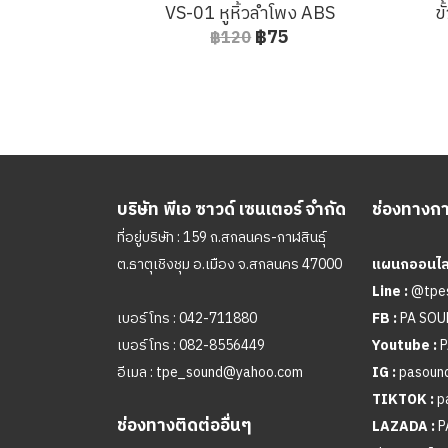
VS-01 หูหิ้วลำโพง ABS
ข
฿75
฿120
บริษัท พีเอ ซาวด์ เซนเตอร์ จำกัด
ช่องทางการ
ที่อยู่บริษัท : 159 ถ.สกลนคร-กาฬสินธุ์
ต.ธาตุเชิงชุม อ.เมือง จ.สกลนคร 47000
แผนกออนไลน
Line :
@tpe
เบอร์โทร :
042-711880
FB :
PA SO
เบอร์โทร :
082-8556449
Youtube :
P
อีเมล :
tpe_sound@yahoo.com
IG :
pasound
TIKTOK :
p
ช่องทางติดต่ออื่นๆ
LAZADA :
P