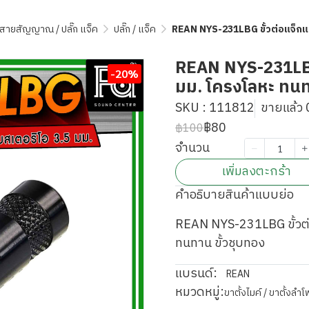
 / สายสัญญาณ / ปลั๊ก แจ็ค
ปลั๊ก / แจ็ค
REAN NYS-231LBG ขั้วต่อแจ็กแบ
REAN NYS-231LBG 
-20%
มม. โครงโลหะ ทนท
SKU : 111812
ขายแล้ว 0
฿80
฿100
จำนวน
เพิ่มลงตะกร้า
คำอธิบายสินค้าแบบย่อ
REAN NYS-231LBG ขั้วต่
ทนทาน ขั้วชุบทอง
แบรนด์:
REAN
หมวดหมู่:
ขาตั้งไมค์ / ขาตั้งล