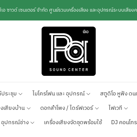
พีเอ ซาวด์ เซนเตอร์ จำกัด ศูนย์รวมเครื่องเสียง และอุปกรณ์ระบบเสีย
์ประชุม
ไมโครโฟน และ อุปกรณ์
สตูดิโอ หูฟัง ดน
องเสียงบ้าน
ดอกลำโพง / ไดร์ฟเวอร์
ไฟเวที
อุปกรณ์ช่าง
เครื่องเสียงจัดชุดพร้อมใช้
DJ คอนโทร