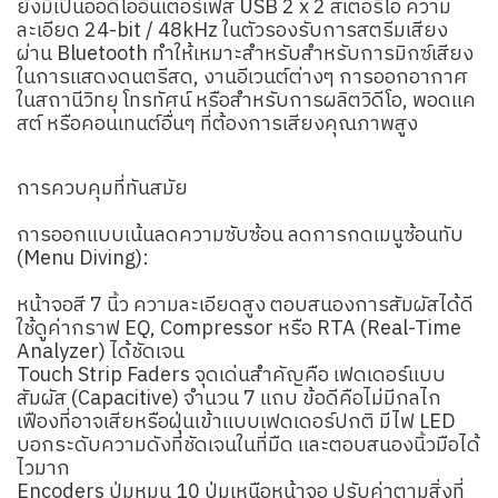
ยังมีเป็นออดิโออินเตอร์เฟส USB 2 x 2 สเตอริโอ ความ
ละเอียด 24-bit / 48kHz ในตัวรองรับการสตรีมเสียง
ผ่าน Bluetooth ทำให้เหมาะสำหรับสำหรับการมิกซ์เสียง
ในการแสดงดนตรีสด, งานอีเวนต์ต่างๆ การออกอากาศ
ในสถานีวิทยุ โทรทัศน์ หรือสำหรับการผลิตวิดีโอ, พอดแค
สต์ หรือคอนเทนต์อื่นๆ ที่ต้องการเสียงคุณภาพสูง
การควบคุมที่ทันสมัย
การออกแบบเน้นลดความซับซ้อน ลดการกดเมนูซ้อนทับ
(Menu Diving):
หน้าจอสี 7 นิ้ว ความละเอียดสูง ตอบสนองการสัมผัสได้ดี
ใช้ดูค่ากราฟ EQ, Compressor หรือ RTA (Real-Time
Analyzer) ได้ชัดเจน
Touch Strip Faders จุดเด่นสำคัญคือ เฟดเดอร์แบบ
สัมผัส (Capacitive) จำนวน 7 แถบ ข้อดีคือไม่มีกลไก
เฟืองที่อาจเสียหรือฝุ่นเข้าแบบเฟดเดอร์ปกติ มีไฟ LED
บอกระดับความดังที่ชัดเจนในที่มืด และตอบสนองนิ้วมือได้
ไวมาก
Encoders ปุ่มหมุน 10 ปุ่มเหนือหน้าจอ ปรับค่าตามสิ่งที่