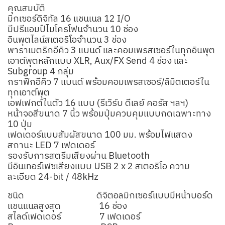
คุณสมบัติ
มิกเซอร์ดิจิทัล 16 แชนเนล 12 I/O
มีปรีแอมป์ไมโครโฟนจำนวน 10 ช่อง
อินพุตไลน์สเตอริโอจำนวน 3 ช่อง
พาราเมตริกอีคิว 3 แบนด์ และคอมเพรสเซอร์ในทุกอินพุต
เอาต์พุตหลักแบบ XLR, Aux/FX Send 4 ช่อง และ
Subgroup 4 กลุ่ม
กราฟิกอีคิว 7 แบนด์ พร้อมคอมเพรสเซอร์/ลิมิตเตอร์ใน
ทุกเอาต์พุต
เอฟเฟกต์ในตัว 16 แบบ (รีเวิร์บ ดีเลย์ คอรัส ฯลฯ)
หน้าจอสีขนาด 7 นิ้ว พร้อมปุ่มควบคุมแบบกดเฉพาะทาง
10 ปุ่ม
เฟดเดอร์แบบสัมผัสขนาด 100 มม. พร้อมไฟแสดง
สถานะ LED 7 เฟดเดอร์
รองรับการสตรีมเสียงผ่าน Bluetooth
มีอินเทอร์เฟซเสียงแบบ USB 2 x 2 สเตอริโอ ความ
ละเอียด 24-bit / 48kHz
ชนิด ดิจิตอลมิกเซอร์แบบมีหน้าบอร์ด
แชนแนลสูงสุด 16 ช่อง
สไลด์เฟดเดอร์ 7 เฟดเดอร์