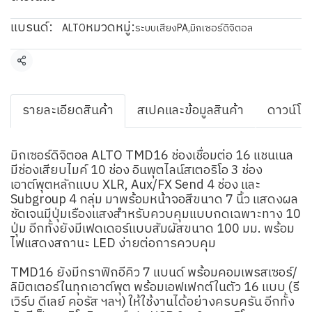
แบรนด์:
หมวดหมู่:
ALTO
ระบบเสียงPA
,
มิกเซอร์ดิจิตอล
แชร์
รายละเอียดสินค้า
สเปคและข้อมูลสินค้า
ดาวน์โห
มิกเซอร์ดิจิตอล ALTO TMD16 ช่องเชื่อมต่อ 16 แชนเนล
มีช่องเสียบไมค์ 10 ช่อง อินพุตไลน์สเตอริโอ 3 ช่อง
เอาต์พุตหลักแบบ XLR, Aux/FX Send 4 ช่อง และ
Subgroup 4 กลุ่ม มาพร้อมหน้าจอสีขนาด 7 นิ้ว แสดงผล
ชัดเจนมีปุ่มเรืองแสงสำหรับควบคุมแบบกดเฉพาะทาง 10
ปุ่ม อีกทั้งยังมีเฟดเดอร์แบบสัมผัสขนาด 100 มม. พร้อม
ไฟแสดงสถานะ LED ง่ายต่อการควบคุม
TMD16 ยังมีกราฟิกอีคิว 7 แบนด์ พร้อมคอมเพรสเซอร์/
ลิมิตเตอร์ในทุกเอาต์พุต พร้อมเอฟเฟกต์ในตัว 16 แบบ (รี
เวิร์บ ดีเลย์ คอรัส ฯลฯ) ให้ใช้งานได้อย่างครบครัน อีกทั้ง