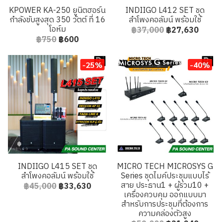
KPOWER KA-250 ยูนิตฮอร์น
INDIIGO L412 SET ชุด
กำลังขับสูงสุด 350 วัตต์ ที่ 16
ลำโพงคอลัมน์ พร้อมใช้
โอห์ม
฿37,000
฿27,630
฿750
฿600
-25%
-40%
INDIIGO L415 SET ชุด
MICRO TECH MICROSYS G
ลำโพงคอลัมน์ พร้อมใช้
Series ชุดไมค์ประชุมแบบไร้
สาย ประธาน1 + ผู้ร่วม10 +
฿45,000
฿33,630
เครื่องควบคุม ออกแบบมา
สำหรับการประชุมที่ต้องการ
ความคล่องตัวสูง