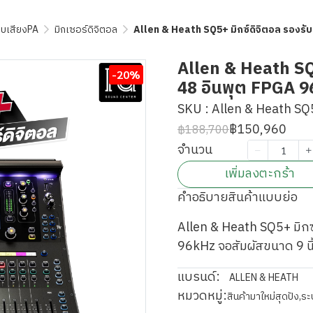
บเสียงPA
มิกเซอร์ดิจิตอล
Allen & Heath SQ5+ มิกซ์ดิจิตอล รองรับ
Allen & Heath SQ5
-20%
48 อินพุต FPGA 96
SKU : Allen & Heath SQ
฿150,960
฿188,700
จำนวน
เพิ่มลงตะกร้า
คำอธิบายสินค้าแบบย่อ
Allen & Heath SQ5+ มิกซ
96kHz จอสัมผัสขนาด 9 นิ
แบรนด์:
ALLEN & HEATH
หมวดหมู่:
สินค้ามาใหม่สุดปัง
,
ระ