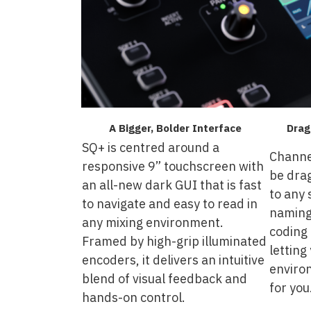
A Bigger, Bolder Interface
Drag
SQ+ is centred around a
Channe
responsive 9” touchscreen with
be dra
an all-new dark GUI that is fast
to any 
to navigate and easy to read in
naming
any mixing environment.
coding 
Framed by high-grip illuminated
letting
encoders, it delivers an intuitive
enviro
blend of visual feedback and
for you
hands-on control.