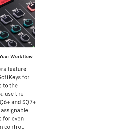
 Your Workflow
ers feature
SoftKeys for
s to the
ou use the
SQ6+ and SQ7+
e assignable
s for even
 control.