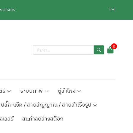
งครบวงจร
TH
0
ตรี
ระบบภาพ
ตู้ลำโพง
ปลั๊ก-แจ็ค / สายสัญญาณ / สายสำเร็จรูป
ลเลอร์
สินค้าลดล้างสต็อก