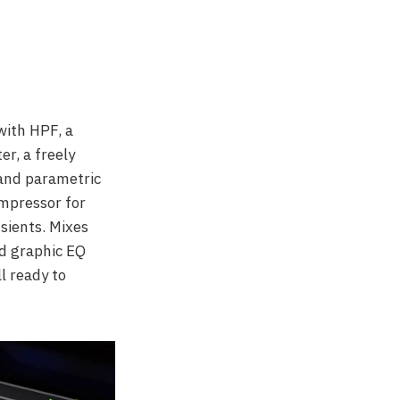
with HPF, a
er, a freely
band parametric
mpressor for
sients. Mixes
d graphic EQ
l ready to