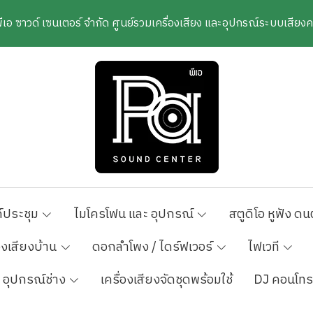
พีเอ ซาวด์ เซนเตอร์ จำกัด ศูนย์รวมเครื่องเสียง และอุปกรณ์ระบบเสีย
์ประชุม
ไมโครโฟน และ อุปกรณ์
สตูดิโอ หูฟัง ดน
องเสียงบ้าน
ดอกลำโพง / ไดร์ฟเวอร์
ไฟเวที
อุปกรณ์ช่าง
เครื่องเสียงจัดชุดพร้อมใช้
DJ คอนโทร