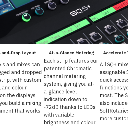
-and-Drop Layout
At-a-Glance Metering
Accelerate
Each strip features our
ls and mixes can
All SQ+ mix
patented Chromatic
gged and dropped
assignable 
channel metering
strip, with custom
quick acces
system, giving you at-
 and colour
functions y
a-glance level
on the displays,
most. The 
indication down to
 you build a mixing
also includ
-72dB thanks to LEDs
nment that works
SoftRotarie
with variable
.
more custom
brightness and colour.