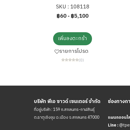
SKU : 108118
฿60
-
฿5,100
เพิ่มลงตะกร้า
รายการโปรด
(0)
บริษัท พีเอ ซาวด์ เซนเตอร์ จำกัด
ช่องทางการ
ที่อยู่บริษัท : 159 ถ.สกลนคร-กาฬสินธุ์
ต.ธาตุเชิงชุม อ.เมือง จ.สกลนคร 47000
แผนกออนไลน
Line :
@tpe