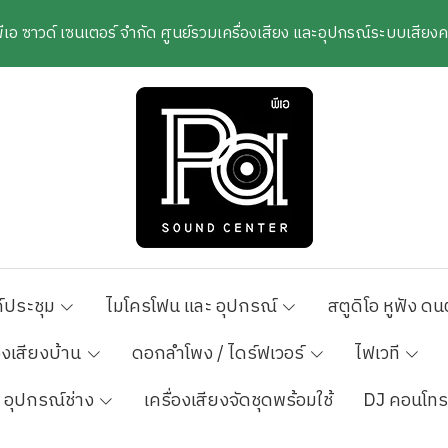
พีเอ ซาวด์ เซนเตอร์ จำกัด ศูนย์รวมเครื่องเสียง และอุปกรณ์ระบบเสีย
์ประชุม
ไมโครโฟน และ อุปกรณ์
สตูดิโอ หูฟัง ดน
องเสียงบ้าน
ดอกลำโพง / ไดร์ฟเวอร์
ไฟเวที
อุปกรณ์ช่าง
เครื่องเสียงจัดชุดพร้อมใช้
DJ คอนโทร