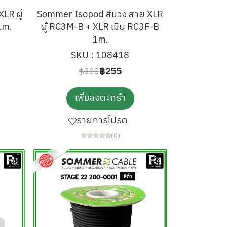
LR ผู้
Sommer Isopod สีม่วง สาย XLR
1m.
ผู้ RC3M-B + XLR เมีย RC3F-B
1m.
SKU : 108418
฿255
฿300
เพิ่มลงตะกร้า
รายการโปรด
(0)