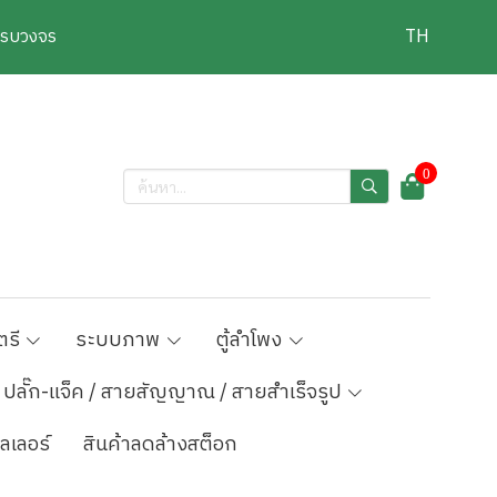
งครบวงจร
TH
0
ตรี
ระบบภาพ
ตู้ลำโพง
ปลั๊ก-แจ็ค / สายสัญญาณ / สายสำเร็จรูป
ลเลอร์
สินค้าลดล้างสต็อก