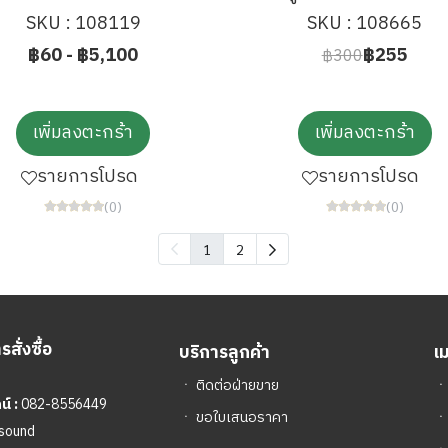
SKU : 108119
SKU : 108665
฿60
-
฿5,100
฿255
฿300
เพิ่มลงตะกร้า
เพิ่มลงตะกร้า
รายการโปรด
รายการโปรด
(0)
(0)
1
2
สั่งซื้อ
บริการลูกค้า
เ
ㆍ
ติดต่อฝ่ายขาย
์ :
082-8556449
ㆍ
ขอใบเสนอราคา
sound