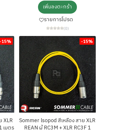
เพิ่มลงตะกร้า
รายการโปรด
(0)
-15%
-15%
ย XLR
Sommer lsopod สีเหลือง สาย XLR
1 เมตร
REAN ผู้ RC3M + XLR RC3F 1