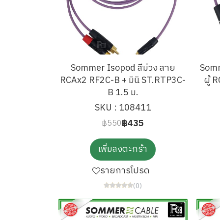
Sommer Isopod สีม่วง สาย
Somm
RCAx2 RF2C-B + มินิ ST.RTP3C-
ผู้
B 1.5 ม.
SKU : 108411
฿435
฿550
เพิ่มลงตะกร้า
รายการโปรด
(0)