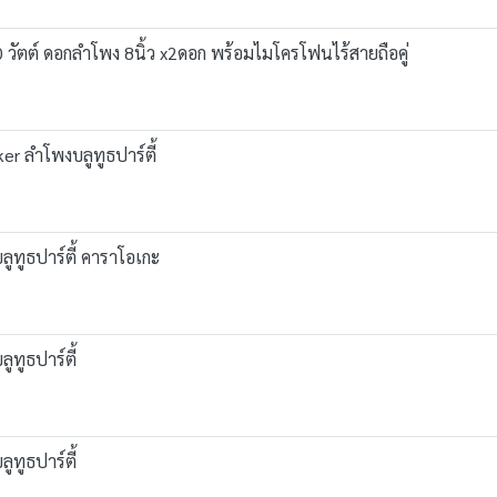
 วัตต์ ดอกลำโพง 8นิ้ว x2ดอก พร้อมไมโครโฟนไร้สายถือคู่
r ลำโพงบลูทูธปาร์ตี้
ทูธปาร์ตี้ คาราโอเกะ
ทูธปาร์ตี้
ทูธปาร์ตี้