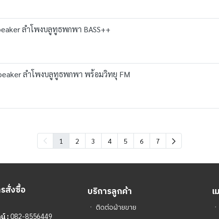
Speaker ลำโพงบลูทูธพกพา BASS++
eaker ลำโพงบลูทูธพกพา พร้อมวิทยุ FM
1
2
3
4
5
6
7
สั่งซื้อ
บริการลูกค้า
เ
ㆍ
ติดต่อฝ่ายขาย
์ :
082-8556449