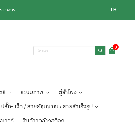
งครบวงจร
TH
0
ตรี
ระบบภาพ
ตู้ลำโพง
ปลั๊ก-แจ็ค / สายสัญญาณ / สายสำเร็จรูป
ลเลอร์
สินค้าลดล้างสต็อก