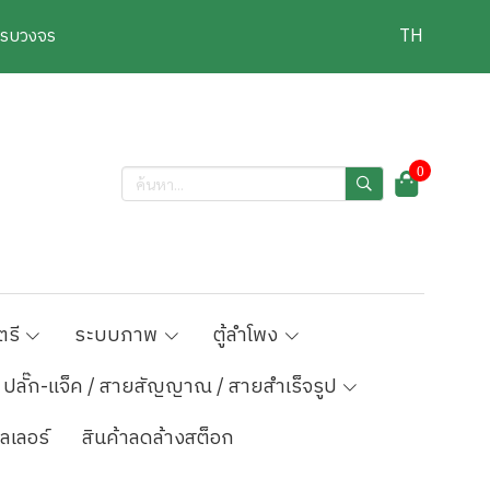
งครบวงจร
TH
0
ตรี
ระบบภาพ
ตู้ลำโพง
ปลั๊ก-แจ็ค / สายสัญญาณ / สายสำเร็จรูป
ลเลอร์
สินค้าลดล้างสต็อก