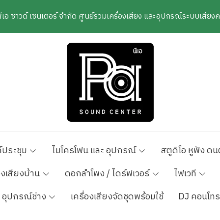
พีเอ ซาวด์ เซนเตอร์ จำกัด ศูนย์รวมเครื่องเสียง และอุปกรณ์ระบบเสีย
์ประชุม
ไมโครโฟน และ อุปกรณ์
สตูดิโอ หูฟัง ดน
องเสียงบ้าน
ดอกลำโพง / ไดร์ฟเวอร์
ไฟเวที
อุปกรณ์ช่าง
เครื่องเสียงจัดชุดพร้อมใช้
DJ คอนโทร