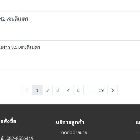
 42 เซนติเมตร
านยาว 24 เซนติเมตร
…
1
2
3
4
5
19
สั่งซื้อ
บริการลูกค้า
เ
ㆍ
ติดต่อฝ่ายขาย
์ :
082-8556449