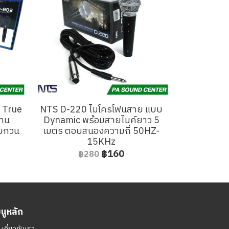
่ True
NTS D-220 ไมโครโฟนสาย แบบ
งาน
Dynamic พร้อมสายไมค์ยาว 5
รบกวน
เมตร ตอบสนองความถี่ 50HZ-
15KHz
฿160
฿280
มนูหลัก
ㆍ
เกี่ยวกับเรา