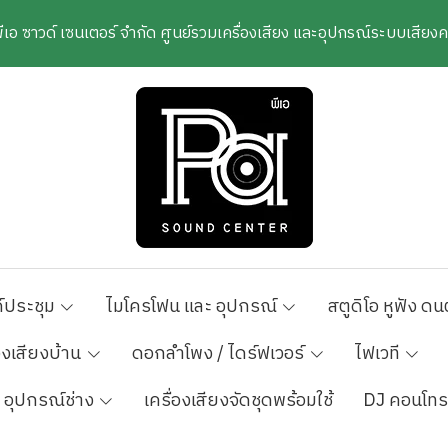
พีเอ ซาวด์ เซนเตอร์ จำกัด ศูนย์รวมเครื่องเสียง และอุปกรณ์ระบบเสีย
์ประชุม
ไมโครโฟน และ อุปกรณ์
สตูดิโอ หูฟัง ดน
องเสียงบ้าน
ดอกลำโพง / ไดร์ฟเวอร์
ไฟเวที
อุปกรณ์ช่าง
เครื่องเสียงจัดชุดพร้อมใช้
DJ คอนโทร