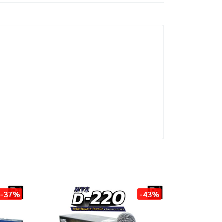
-37%
-43%