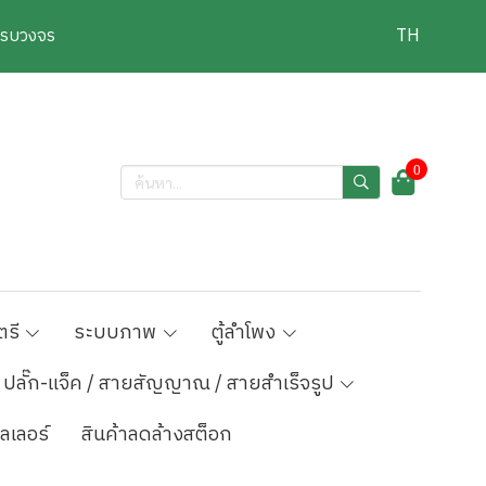
งครบวงจร
TH
0
ตรี
ระบบภาพ
ตู้ลำโพง
ปลั๊ก-แจ็ค / สายสัญญาณ / สายสำเร็จรูป
ลเลอร์
สินค้าลดล้างสต็อก