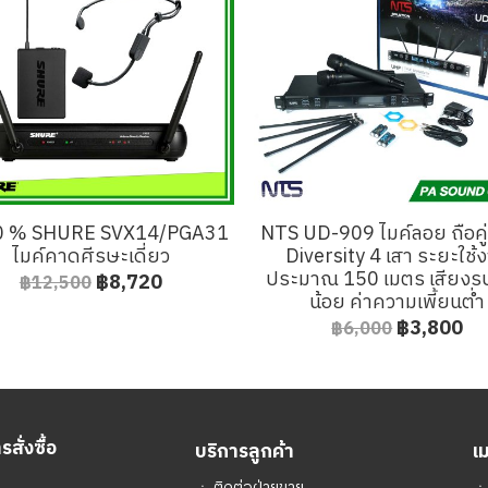
0 % SHURE SVX14/PGA31
NTS UD-909 ไมค์ลอย ถือคู
ไมค์คาดศีรษะเดี่ยว
Diversity 4 เสา ระยะใช้
ประมาณ 150 เมตร เสียง
฿8,720
฿12,500
น้อย ค่าความเพี้ยนต่ำ
฿3,800
฿6,000
สั่งซื้อ
บริการลูกค้า
เ
ㆍ
ติดต่อฝ่ายขาย