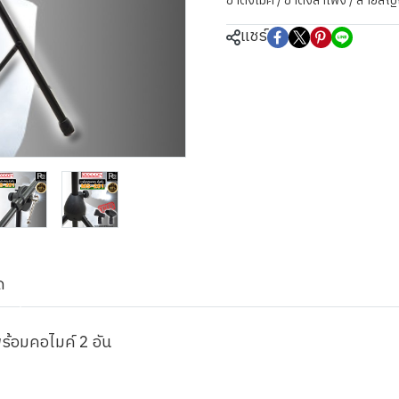
ขาตั้งไมค์ / ขาตั้งลำโพง / สายสั
แชร์
ด
ร้อมคอไมค์ 2 อัน