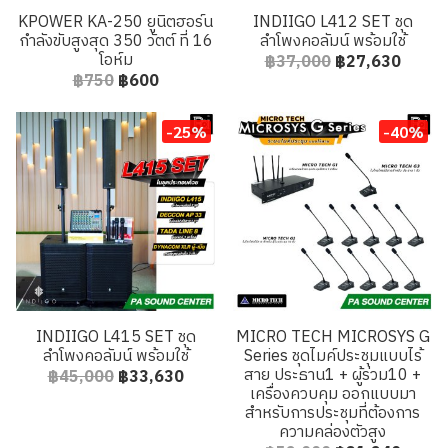
KPOWER KA-250 ยูนิตฮอร์น
INDIIGO L412 SET ชุด
กำลังขับสูงสุด 350 วัตต์ ที่ 16
ลำโพงคอลัมน์ พร้อมใช้
โอห์ม
฿37,000
฿27,630
฿750
฿600
-25%
-40%
INDIIGO L415 SET ชุด
MICRO TECH MICROSYS G
ลำโพงคอลัมน์ พร้อมใช้
Series ชุดไมค์ประชุมแบบไร้
สาย ประธาน1 + ผู้ร่วม10 +
฿45,000
฿33,630
เครื่องควบคุม ออกแบบมา
สำหรับการประชุมที่ต้องการ
ความคล่องตัวสูง